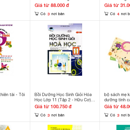
giả Hoàng Thị
Giá từ 88.000 đ
Giá từ 31.0
Hoàng Anh T
3
4
Có
nơi bán
Có
nơi 
Tâm
hiên tài - Tôi
Bồi Dưỡng Học Sinh Giỏi Hóa
bộ sách mẹ k
Học Lớp 11 (Tập 2 - Hữu Cơ)
dưỡng tính c
Tác giả Cù Thanh Toàn
Giá từ 100.750 đ
Giá từ 48.0
3
3
Có
nơi bán
Có
nơi 