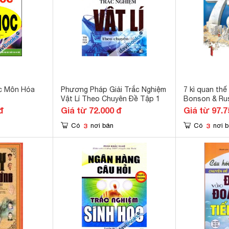
c Môn Hóa
Phương Pháp Giải Trắc Nghiệm
7 kì quan thế 
Vật Lí Theo Chuyên Đề Tập 1
Bonson & Rus
đ
Giá từ 72.000 đ
Giá từ 97.7
3
3
Có
nơi bán
Có
nơi 