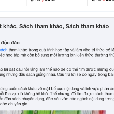
3
4
Có
nơi bán
Có
nơi 
ệt khác, Sách tham khảo, Sách tham khảo
t độc đáo
sách
tham khảo trong quá trình học tập và làm việc tri thức có l
 việc học tập mà còn bổ sung một lượng lớn kiến thức thường th
hảo lại đặt câu hỏi rằng làm thế nào để có thể tìm được những c
ụng những đầu sách giống nhau. Câu trả lời sẽ có ngay trong bài
ững cuốn sách khác về mặt bố cục nội dung và lĩnh vực phản án
mỗi lĩnh vực là không hề khó. Thế nhưng, để tìm được sách tham
diễn đàn sách chuyên dụng, đào sâu vào các ngách nội dung tron
 các chuyên gia.