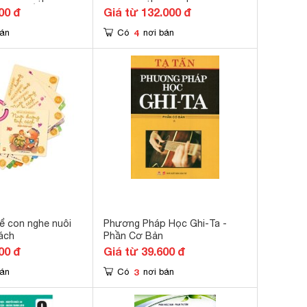
 Thu Hiền, Lê
00 đ
Giá từ 132.000 đ
hông, Lê Hoàng
4
bán
Có
nơi bán
ể con nghe nuôi
Phương Pháp Học Ghi-Ta -
ách
Phần Cơ Bản
00 đ
Giá từ 39.600 đ
3
bán
Có
nơi bán