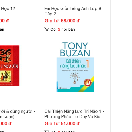
 Học 12
Em Học Giỏi Tiếng Anh Lớp 9
Tập 2
00 đ
Giá từ 68.000 đ
3
bán
Có
nơi bán
ười & dùng người -
Cải Thiện Năng Lực Trí Não 1 -
ên soạn)
Phương Pháp Tư Duy Và Kích
Hoạt Trí Não
000 đ
Giá từ 51.000 đ