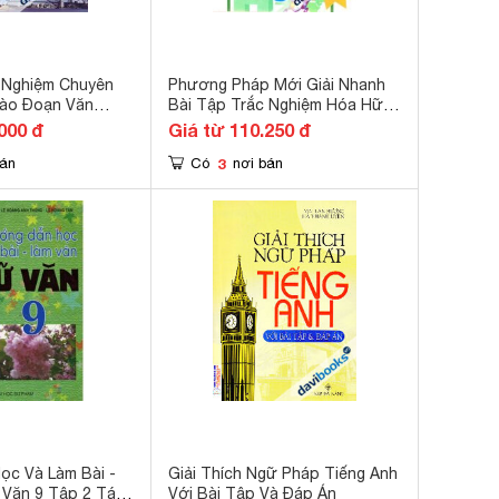
 Nghiệm Chuyên
Phương Pháp Mới Giải Nhanh
Vào Đoạn Văn
Bài Tập Trắc Nghiệm Hóa Hữu
Cơ
000 đ
Giá từ 110.250 đ
3
bán
Có
nơi bán
ọc Và Làm Bài -
Giải Thích Ngữ Pháp Tiếng Anh
 Văn 9 Tập 2 Tác
Với Bài Tập Và Đáp Án