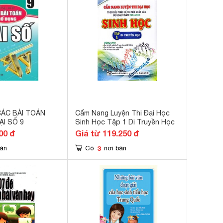
ÁC BÀI TOÁN
Cẩm Nang Luyện Thi Đại Học
I SỐ 9
Sinh Học Tập 1 Di Truyền Học
00 đ
Giá từ 119.250 đ
3
bán
Có
nơi bán