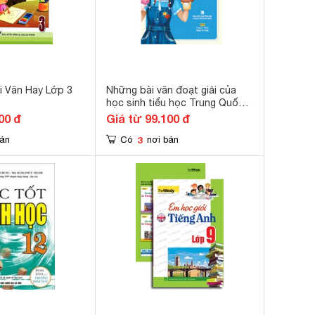
i Văn Hay Lớp 3
Những bài văn đoạt giải của
học sinh tiểu học Trung Quốc -
Sơ đồ Tư duy trong một bài
00 đ
Giá từ 99.100 đ
văn - Mâu Hoài Tùng (Chủ biên)
3
bán
Có
nơi bán