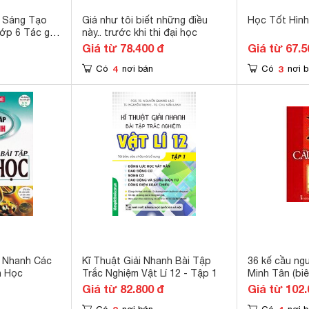
 Sáng Tạo
Giá như tôi biết những điều
Học Tốt Hình
ớp 6 Tác giả
này.. trước khi thi đại học
Giá từ 78.400 đ
Giá từ 67.5
4
3
Có
nơi bán
Có
nơi 
 Nhanh Các
Kĩ Thuật Giải Nhanh Bài Tập
36 kế cầu ng
h Học
Trắc Nghiệm Vật Lí 12 - Tập 1
Minh Tân (bi
Giá từ 82.800 đ
Giá từ 102.