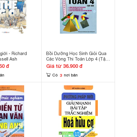
giới - Richard
Bồi Dưỡng Học Sinh Giỏi Qua
sell Ash
Các Vòng Thi Toán Lớp 4 (Tập
2)
50 đ
Giá từ 36.900 đ
3
bán
Có
nơi bán