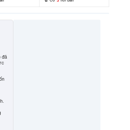
3
bán
Có
nơi bán
ẽ đã
ức
uốn
h.
g