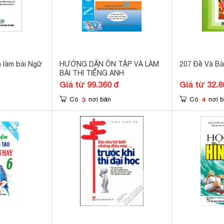
 làm bài Ngữ
HƯỚNG DẪN ÔN TẬP VÀ LÀM
207 Đề Và Bà
BÀI THI TIẾNG ANH
Giá từ 99.360 đ
Giá từ 32.8
3
4
Có
nơi bán
Có
nơi 