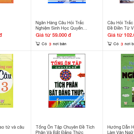
Ngân Hàng Câu Hỏi Trắc
Câu Hỏi Trắc
Nghiệm Sinh Học Quyển
Đề Điền Từ 
Thượng
Tiếng Anh
đ
Giá từ 59.000 đ
Giá từ 102.
3
3
Có
nơi bán
Có
nơi 
ao từ và câu
Tổng Ôn Tập Chuyên Đề Tích
Hướng Dẫn H
Phân Và Bất Đẳng Thức
Làm Văn Ngữ