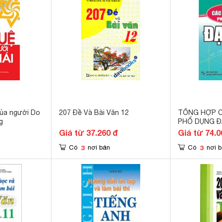
của người Do
207 Đề Và Bài Văn 12
TỔNG HỢP C
g
PHỔ DỤNG ĐẠ
Giá từ 37.260 đ
Giá từ 74.0
3
3
Có
nơi bán
Có
nơi 