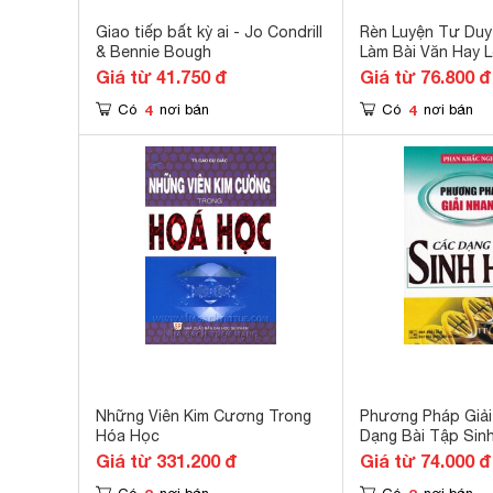
Giao tiếp bất kỳ ai - Jo Condrill
Rèn Luyện Tư Duy
& Bennie Bough
Làm Bài Văn Hay L
Thái Quang Vinh
Giá từ 41.750 đ
Giá từ 76.800 đ
4
4
Có
nơi bán
Có
nơi bán
Những Viên Kim Cương Trong
Phương Pháp Giải
Hóa Học
Dạng Bài Tập Sin
Giá từ 331.200 đ
Giá từ 74.000 đ