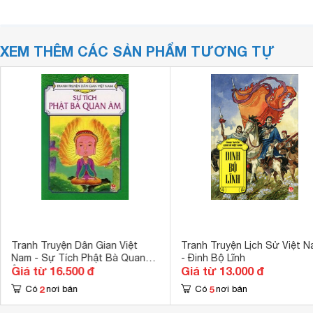
XEM THÊM CÁC SẢN PHẨM TƯƠNG TỰ
Tranh Truyện Dân Gian Việt
Tranh Truyện Lịch Sử Việt 
Nam - Sự Tích Phật Bà Quan
- Đinh Bộ Lĩnh
Giá từ 16.500 đ
Giá từ 13.000 đ
Âm
2
5
Có
nơi bán
Có
nơi bán