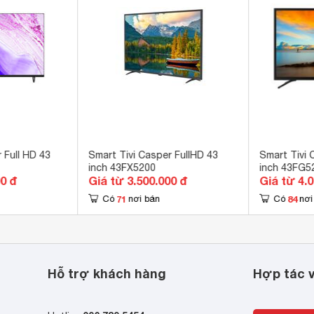
g Optical 
roid TV 
B-T2 
 lý ảo Google Assistant, Tìm kiếm bằng giọng nói (có hỗ trợ tiến


 Full HD 43
Smart Tivi Casper FullHD 43
Smart Tivi 
inch 43FX5200
inch 43FG5
R10 
00 đ
Giá từ 3.500.000 đ
Giá từ 4.
71
84
Có
nơi bán
Có
nơi
xử lý 4 nhân 
Hz 
y Digital, Dolby Digital Plus 
Hỗ trợ khách hàng
Hợp tác v
W 