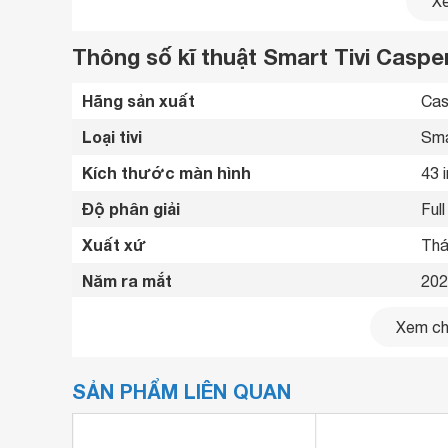
Xe
Thông số kĩ thuật Smart Tivi Caspe
Hãng sản xuất
Cas
Loại tivi
Sma
Chất lượng hình ảnh sống động với công 
Kích thước màn hình
43 
Smart TV
E43FAC110
được trang bị màn hình 43
hình ảnh sắc nét, chi tiết, và trung thực. Đặc bi
Độ phân giải
Ful
tăng cường độ tương phản và hiển thị màu sắc s
game.
Xuất xứ
Thá
Năm ra mắt
202
Bluetooth
Có 
Xem chi
Kết nối internet
Cổn
SẢN PHẨM LIÊN QUAN
Cổng HDMI
2 c
USB
2 c