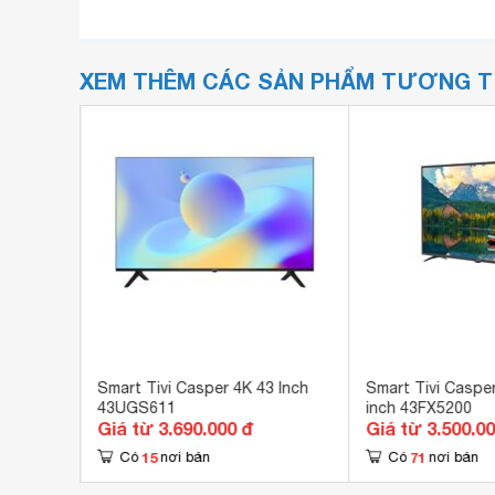
XEM THÊM CÁC SẢN PHẨM TƯƠNG 
HD 43
Smart Tivi Casper 4K 43 Inch
Smart Tivi Casper
43UGS611
inch 43FX5200
Giá từ 3.690.000 đ
Giá từ 3.500.0
15
71
Có
nơi bán
Có
nơi bán