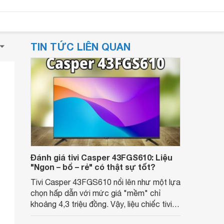
TIN TỨC LIÊN QUAN
Đánh giá tivi Casper 43FGS610: Liệu
"Ngon – bổ – rẻ" có thật sự tốt?
Tivi Casper 43FGS610 nổi lên như một lựa
chọn hấp dẫn với mức giá "mềm" chỉ
khoảng 4,3 triệu đồng. Vậy, liệu chiếc tivi
này có thực sự mang lại trải nghiệm giải trí