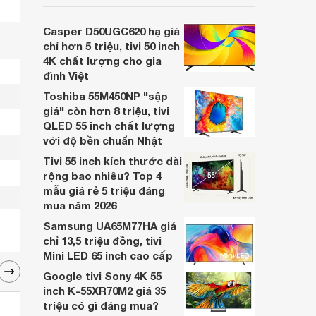
inch K-65S20M2 hiện còn đang được
nhiều cửa hàng điện máy giảm giá sâu.
Casper D50UGC620 hạ giá
chỉ hơn 5 triệu, tivi 50 inch
4K chất lượng cho gia
đình Việt
Toshiba 55M450NP "sập
giá" còn hơn 8 triệu, tivi
QLED 55 inch chất lượng
với độ bền chuẩn Nhật
Tivi 55 inch kích thước dài
rộng bao nhiêu? Top 4
mẫu giá rẻ 5 triệu đáng
mua năm 2026
Samsung UA65M77HA giá
chỉ 13,5 triệu đồng, tivi
Mini LED 65 inch cao cấp
Google tivi Sony 4K 55
inch K-55XR70M2 giá 35
triệu có gì đáng mua?