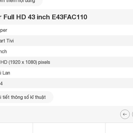
m thêm nội dung
r Full HD 43 inch E43FAC110
per 
rt Tivi 
nghệ HDR10
inch
 inch với độ phân giải Full HD và tần số quét 60Hz, mang đến
ệt, công nghệ HDR10 giúp điều chỉnh độ sáng tối của từng pixel,
l HD (1920 x 1080) pixels
ống động, tạo cảm giác chân thực khi xem phim hoặc chơi
i Lan 
4 
 tiết thông số kĩ thuật
g LAN, Wifi 
ổng 
ổng 