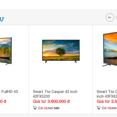
TỰ
 FullHD 43
Smart Tivi Casper 42 inch
Smart Tivi 
42FX5200
inch 43FX6
00 đ
Giá từ 3.600.000 đ
Giá từ 3.
16
79
Có
nơi bán
Có
nơi