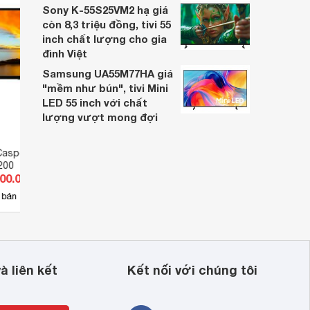
Sony K-55S25VM2 hạ giá
còn 8,3 triệu đồng, tivi 55
inch chất lượng cho gia
đình Việt
Samsung UA55M77HA giá
"mềm như bún", tivi Mini
LED 55 inch với chất
lượng vượt mong đợi
g 
Casper FullHD 43
Smart Tivi Casper FullHD 43
Smart
200
inch 43FG5000
inch 
000.000 đ
Giá từ 4.430.000 đ
Giá 
15
 bán
Có
nơi bán
Có
à liên kết
Kết nối với chúng tôi