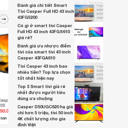
xứng đáng với số tiền bỏ ra, hay chỉ là một
Đánh giá chi tiết Smart
sản phẩm "giá rẻ" với nhiều hạn chế?
Tivi Casper Full HD 43 inch
43FG5200
Có gì ở smart tivi Casper
Full HD 43 inch 43FGS610
giá rẻ?
Đánh giá ưu nhược điểm
tivi của smart tivi 43 inch
Casper 43FGA610
Tivi Casper 43 inch bao
nhiêu tiền? Top lựa chọn
tốt nhất hiện nay
Top 3 Smart tivi giá rẻ
nhất được người tiêu
dùng ưa chuộng
Casper FullHD 43
Smart Tivi Casper 4K 43 Inch
Smart
200
43UGS611
inch 
Casper D50UGC620 hạ giá
550.000 đ
Giá từ 3.690.000 đ
Giá 
chỉ hơn 5 triệu, tivi 50 inch
15
 bán
4K chất lượng cho gia
Có
nơi bán
Có
đình Việt