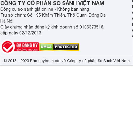
Công nghệ âm thanh
Dolby Digital 
CÔNG TY CỔ PHẦN SO SÁNH VIỆT NAM
Công cụ so sánh giá online - Không bán hàng
Tổng công suất loa
16W 
Trụ sở chính: Số 195 Khâm Thiên, Thổ Quan, Đống Đa,
Hà Nội
Kích thước có chân, đặt bàn
96.97 x 60.7 
Giấy chứng nhận đăng ký kinh doanh số 0106373516,
Trọng lượng có chân
7.3 kg
cấp ngày 02/12/2013
Kích thước không chân, treo tường
96.97 x 56.5 
Trọng lượng không có chân
7.1 kg
© 2013 - 2023 Bản quyền thuộc về Công ty cổ phần So Sánh Việt Nam
Công suất
75 W