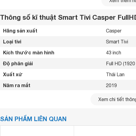
Xem thêm nộ
Thông số kĩ thuật Smart Tivi Casper Full
Hãng sản xuất
Casper 
Loại tivi
Smart Tivi 
Kích thước màn hình
43 inch
Độ phân giải
Full HD (1920 
Xuất xứ
Thái Lan 
Năm ra mắt
2019 
Bluetooth
Có (Loa, chuộ
Xem chi tiết thông
Âm thanh vòm như xem tại rạp với Casper 43FG5000
Kết nối internet
Cổng LAN, Wif
Được cấp phép bởi Dolby Laboratories – tập đoàn Mỹ với 
cầu, CASPER Tivi với chuẩn âm thanh vòm Dolby Audio hoàn
SẢN PHẨM LIÊN QUAN
Cổng HDMI
3 cổng 
Việc thưởng ngoạn bữa tiệc giải trí sẽ hoàn hảo hơn bao gi
USB
2 cổng 
loa
chạm tới và đánh thức từng giác quan của bạn.