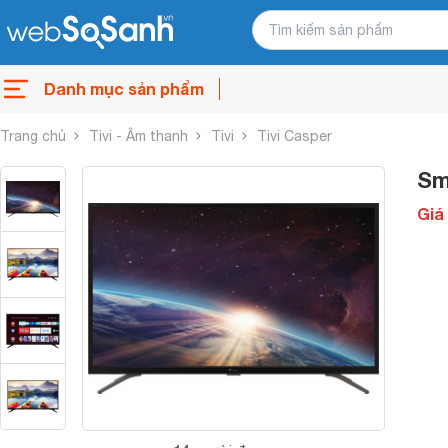
Danh mục sản phẩm
Trang chủ
Tivi - Âm thanh
Tivi
Tivi Casper
Sm
Giá 