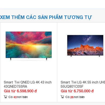
XEM THÊM CÁC SẢN PHẨM TƯƠNG TỰ
Smart Tivi QNED LG 4K 43 inch
Smart Tivi LG 4K 55 inch UH
43QNED75SRA
55UQ801C0SF
Giá từ 6.598.900 đ
Giá từ 6.750.000 đ
43
26
Có
nơi bán
Có
nơi bán