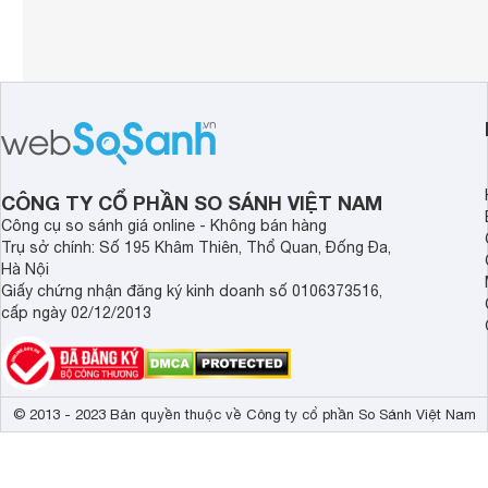
Remote thông minh
Magic Remote 
LG Voice Searc
Nhận diện giọn
Điều khiển bằng giọng nói
Tìm kiếm giọng
Alexa (Chưa có 
Google Assist
Kết nối Bàn phím, chuột
Có 
CÔNG TY CỔ PHẦN SO SÁNH VIỆT NAM
Tính năng khác
360° VR Play, 
Công cụ so sánh giá online - Không bán hàng
Trụ sở chính: Số 195 Khâm Thiên, Thổ Quan, Đống Đa,
Active HDR

Hà Nội
Chế độ nhà là
Giấy chứng nhận đăng ký kinh doanh số 0106373516,
HDR Dynamic 
cấp ngày 02/12/2013
HDR10 Pro

HLG

Công nghệ hình ảnh
Nâng cấp độ ph
Chế độ game H
Chế độ hình ản
© 2013 - 2023 Bản quyền thuộc về Công ty cổ phần So Sánh Việt Nam
Giảm độ trễ 
Tương thích b
Tương thích 