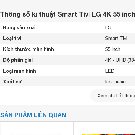
Thông số kĩ thuật Smart Tivi LG 4K 55 i
Hãng sản xuất
LG 
Loại tivi
Smart Tivi 
Kích thước màn hình
55 inch
Độ phân giải
4K - UHD (384
Loại màn hình
LED 
Xuất xứ
Indonesia 
Năm ra mắt
2022 
Xem chi tiết thông
Bluetooth
Có 
SẢN PHẨM LIÊN QUAN
Kết nối internet
Cổng LAN, Wif
Cổng HDMI
3 cổng 