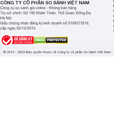
CÔNG TY CỔ PHẦN SO SÁNH VIỆT NAM
NanoCell hiển 
Công cụ so sánh giá online - Không bán hàng
Brightness 
Trụ sở chính: Số 195 Khâm Thiên, Thổ Quan, Đống Đa,
Tần số quét thực
60 Hz 
Hà Nội
Giấy chứng nhận đăng ký kinh doanh số 0106373516,
Chế độ lọc th
cấp ngày 02/12/2013
Công nghệ âm thanh
theo nội dung
Tuning, Đồng
Tổng công suất loa
20W 
© 2013 - 2023 Bản quyền thuộc về Công ty cổ phần So Sánh Việt Nam
Kích thước có chân, đặt bàn
145.4 x 90 x 
Trọng lượng có chân
22.9 kg
Kích thước không chân, treo tường
145.4 x 82.9 
Trọng lượng không có chân
22.6 kg