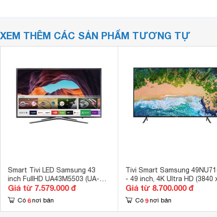
XEM THÊM CÁC SẢN PHẨM TƯƠNG TỰ
Smart Tivi LED Samsung 43
Tivi Smart Samsung 49NU71
inch FullHD UA43M5503 (UA-
- 49 inch, 4K Ultra HD (3840 
Giá từ 7.579.000 đ
Giá từ 8.700.000 đ
43M5503)
2160px)
6
9
Có
nơi bán
Có
nơi bán