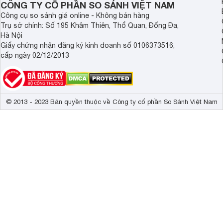
CÔNG TY CỔ PHẦN SO SÁNH VIỆT NAM
Bức tường âm 
Công cụ so sánh giá online - Không bán hàng
Chế độ máy tính
Trụ sở chính: Số 195 Khâm Thiên, Thổ Quan, Đống Đa,
Tính năng khác
Gọi video qua
Hà Nội
Multi View chia
Giấy chứng nhận đăng ký kinh doanh số 0106373516,
Watch Togeth
cấp ngày 02/12/2013
Brightness/Col
Bộ xử lý Quant
Chuyển động m
Công nghệ hình ảnh
Dual LED

© 2013 - 2023 Bản quyền thuộc về Công ty cổ phần So Sánh Việt Nam
Quantum Dot h
Quantum HDR
Supreme UHD
Tần số quét thực
60Hz 
Q-Symphony kết
Công nghệ âm thanh
Âm thanh chuy
Tổng công suất loa
20W 
Kích thước có chân, đặt bàn
96.55 x 62.37