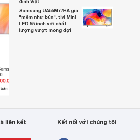
đình Việt
Samsung UA55M77HA giá
"mềm như bún", tivi Mini
LED 55 inch với chất
lượng vượt mong đợi
 
Samsung 50 inch 4K
Smart Tivi Samsung 50 inch 4K
Smart
0
UA50AU9000
UA50
000.000 đ
Giá từ 8.000.000 đ
Giá 
34
 bán
Có
nơi bán
Có
, 
à liên kết
Kết nối với chúng tôi