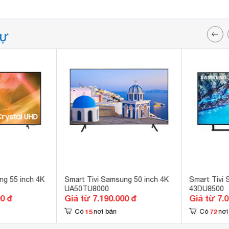
TỰ
ng 55 inch 4K
Smart Tivi Samsung 50 inch 4K
Smart Tivi 
UA50TU8000
43DU8500
00 đ
Giá từ 7.190.000 đ
Giá từ 7.
15
72
Có
nơi bán
Có
nơi