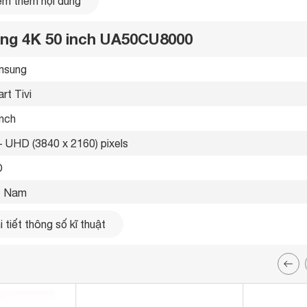
m thêm nội dung
ung 4K 50 inch UA50CU8000
sung 
rt Tivi 
inch
- UHD (3840 x 2160) pixels
 
t Nam 
3 
 tiết thông số kĩ thuật
g LAN, Wifi 
ổng 
i 8,3 triệu điểm ảnh đưa tới khả năng hiển thị với độ chi tiết ấn