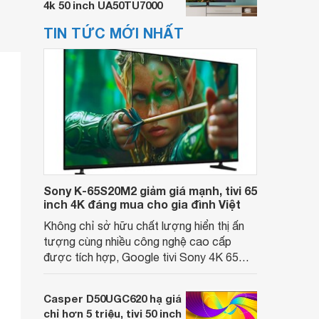
4k 50 inch UA50TU7000
TIN TỨC MỚI NHẤT
Sony K-65S20M2 giảm giá mạnh, tivi 65
inch 4K đáng mua cho gia đình Việt
Không chỉ sở hữu chất lượng hiển thị ấn
tượng cùng nhiều công nghệ cao cấp
được tích hợp, Google tivi Sony 4K 65
inch K-65S20M2 hiện còn đang được
nhiều cửa hàng điện máy giảm giá sâu.
Casper D50UGC620 hạ giá
chỉ hơn 5 triệu, tivi 50 inch