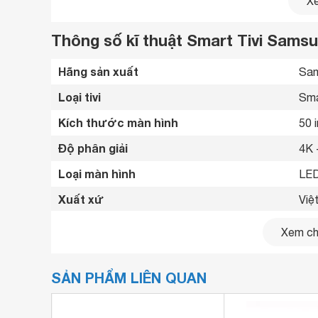
Xe
Thông số kĩ thuật Smart Tivi Sams
Hãng sản xuất
Sam
Loại tivi
Sma
Kích thước màn hình
50 
Độ phân giải
4K 
Loại màn hình
LED
Xuất xứ
Việ
Năm ra mắt
202
Xem chi
Bluetooth
Có 
SẢN PHẨM LIÊN QUAN
Kết nối internet
Cổn
Cổng HDMI
3 c
Tivi 50 inch
này sở hữu độ phân giải màn hình 4K vớ