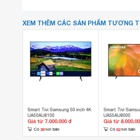
XEM THÊM CÁC SẢN PHẨM TƯƠNG 
Crystal
Smart Tivi Samsung 50 inch 4K
Smart Tivi Samsu
00
UA50AU8100
UA55AU8000
Giá từ 7.000.000 đ
Giá từ 8.000.0
38
62
Có
nơi bán
Có
nơi bán