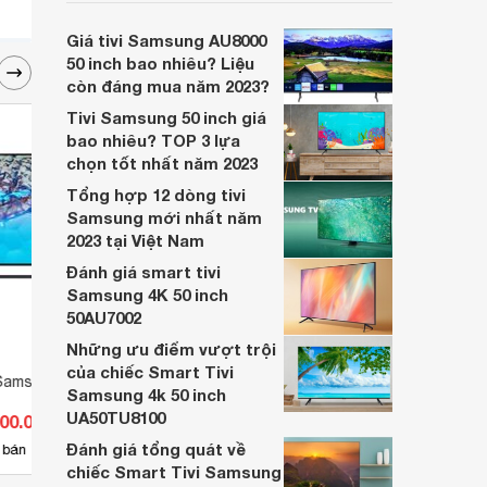
Samsung giới thiệu trong năm 2023 để
xem rằng liệu các giá trị của nó có còn là
Giá tivi Samsung AU8000
lựa chọn đáng cân nhắc trong phân khúc
50 inch bao nhiêu? Liệu
phổ thông 2025 nữa hay không nhé.
còn đáng mua năm 2023?
Tivi Samsung 50 inch giá
bao nhiêu? TOP 3 lựa
chọn tốt nhất năm 2023
Tổng hợp 12 dòng tivi
Samsung mới nhất năm
2023 tại Việt Nam
Đánh giá smart tivi
Samsung 4K 50 inch
50AU7002
Những ưu điểm vượt trội
của chiếc Smart Tivi
Samsung 4K 43 inch
Tivi Smart Samsung 50 inch 4K
Tivi 
Samsung 4k 50 inch
UA50NU7400 (UA-50NU7400)
FullH
UA50TU8100
000.000 đ
Giá từ 11.099.000 đ
Giá 
49J52
Đánh giá tổng quát về
7
 bán
Có
nơi bán
Có
chiếc Smart Tivi Samsung