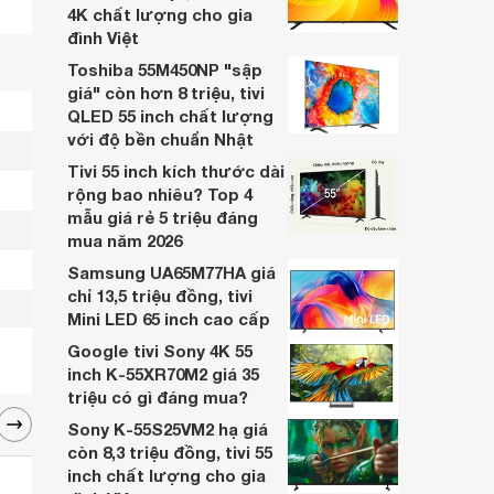
4K chất lượng cho gia
đình Việt
Toshiba 55M450NP "sập
giá" còn hơn 8 triệu, tivi
QLED 55 inch chất lượng
với độ bền chuẩn Nhật
Tivi 55 inch kích thước dài
rộng bao nhiêu? Top 4
mẫu giá rẻ 5 triệu đáng
mua năm 2026
Samsung UA65M77HA giá
chỉ 13,5 triệu đồng, tivi
Mini LED 65 inch cao cấp
Google tivi Sony 4K 55
inch K-55XR70M2 giá 35
triệu có gì đáng mua?
Sony K-55S25VM2 hạ giá
còn 8,3 triệu đồng, tivi 55
inch chất lượng cho gia