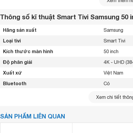
Xem thêm nộ
Thông số kĩ thuật Smart Tivi Samsung 50 
Hãng sản xuất
Samsung 
Loại tivi
Smart Tivi 
Kích thước màn hình
50 inch
Độ phân giải
4K - UHD (384
Xuất xứ
Việt Nam 
Bluetooth
Có 
Kết nối internet
Cổng LAN, Wif
Xem chi tiết thông
Cổng HDMI
4 cổng 
SẢN PHẨM LIÊN QUAN
USB
2 cổng 
Thiết Kế Không Viền 3 Cạnh Sang Trọng
Cổng xuất âm thanh
Cổng Optical 
Smart
tivi Samsung
50 inch 4K 50TU7000 gây ấn tượng với t