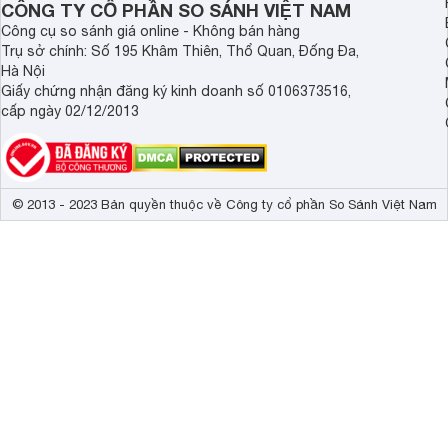
CÔNG TY CỔ PHẦN SO SÁNH VIỆT NAM
Kích thước không chân, treo tường
1117 x 714 x
Công cụ so sánh giá online - Không bán hàng
Trụ sở chính: Số 195 Khâm Thiên, Thổ Quan, Đống Đa,
Hà Nội
Giấy chứng nhận đăng ký kinh doanh số 0106373516,
cấp ngày 02/12/2013
© 2013 - 2023 Bản quyền thuộc về Công ty cổ phần So Sánh Việt Nam