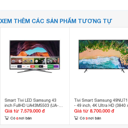
XEM THÊM CÁC SẢN PHẨM TƯƠNG TỰ
Smart Tivi LED Samsung 43
Tivi Smart Samsung 49NU71
inch FullHD UA43M5503 (UA-
- 49 inch, 4K Ultra HD (3840 
Giá từ 7.579.000 đ
Giá từ 8.700.000 đ
43M5503)
2160px)
6
9
Có
nơi bán
Có
nơi bán