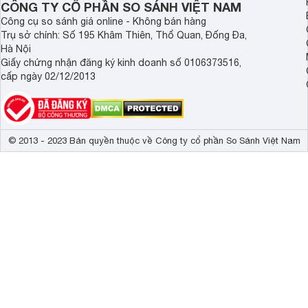
CÔNG TY CỔ PHẦN SO SÁNH VIỆT NAM
Công cụ so sánh giá online - Không bán hàng
Bộ xử lý Crysta
Trụ sở chính: Số 195 Khâm Thiên, Thổ Quan, Đống Đa,
Chuyển động m
Hà Nội
Dynamic Crysta
Giấy chứng nhận đăng ký kinh doanh số 0106373516,
Công nghệ hình ảnh
Giảm độ trễ 
cấp ngày 02/12/2013
HDR10+

Kiểm soát đèn
Nâng cấp độ 
Tần số quét thực
60Hz 
© 2013 - 2023 Bản quyền thuộc về Công ty cổ phần So Sánh Việt Nam
Adaptive Sound
Công nghệ âm thanh
Q-Symphony kết
Âm thanh chuy
Tổng công suất loa
20W 
Kích thước có chân, đặt bàn
123.21 x 74.7
15

Trọng lượng có chân
 kg