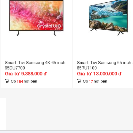
Cổng AV
Cổng Composi
Hệ điều hành, giao diện
Tizen OS 
Ứng dụng có sẵn
YouTube, Trìn
Tích hợp đầu thu kỹ thuật số
DVB-T2 
Kết nối không dây với điện thoại, máy
Screen Mirror
tính bảng
Remote thông minh
Có 
Smart Tivi Samsung 4K 65 inch
Smart Tivi Samsung 65 inch
65DU7700
65RU7100
Kết nối Bàn phím, chuột
Có thể kết nối
Giá từ 9.388.000 đ
Giá từ 13.000.000 đ
Công nghệ hình ảnh
154
17
Có
nơi bán
Có
nơi bán
HDR 10+, Vie
Tần số quét thực
120 Hz 
Công nghệ âm thanh
Dolby Digital 
Tổng công suất loa
20 W 
Kích thước có chân, đặt bàn
1449 x 906 x