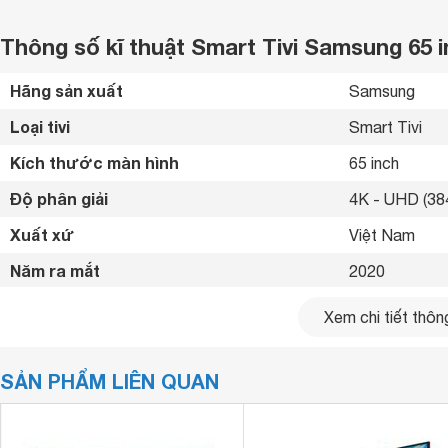
Thông số kĩ thuật Smart Tivi Samsung 65
Hãng sản xuất
Samsung 
Loại tivi
Smart Tivi 
Kích thước màn hình
65 inch
Độ phân giải
4K - UHD (384
Xuất xứ
Việt Nam 
Năm ra mắt
2020 
Bluetooth
Có 
Xem chi tiết thông
Kết nối internet
Cổng LAN, Wif
SẢN PHẨM LIÊN QUAN
Cổng HDMI
3 cổng 
USB
2 cổng 