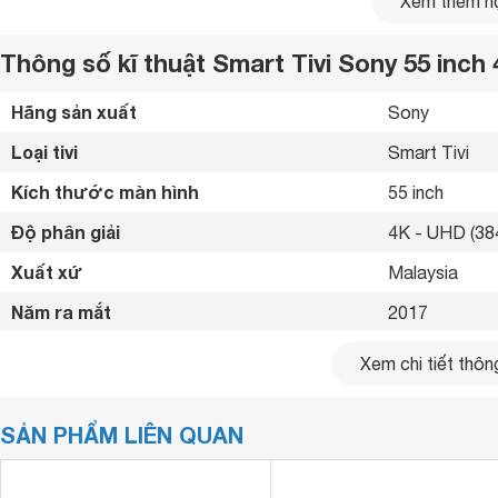
Xem thêm nộ
Thông số kĩ thuật Smart Tivi Sony 55 inc
Hãng sản xuất
Sony 
Loại tivi
Smart Tivi 
Kích thước màn hình
55 inch
Độ phân giải
4K - UHD (384
Xuất xứ
Malaysia 
Clip đánh giá tivi Sony dòng X9000E
Năm ra mắt
2017 
Kiểu dáng sang trọng, thiết kế tinh tế nổi bật
Khung viền hẹp ôm trọn màn hình cho cảm giác hình ảnh ngậ
Kết nối internet
Cổng LAN, Wif
Xem chi tiết thông
trọng trên chiếc Smart Tivi Sony 4K 55 inch
KD-55X9000E
căn nhà bạn.
Cổng HDMI
4 cổng 
SẢN PHẨM LIÊN QUAN
USB
3 cổng 
Cổng xuất âm thanh
Jack loa 3.5 