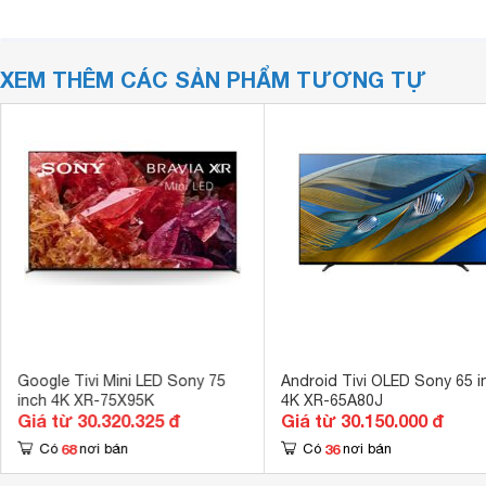
XEM THÊM CÁC SẢN PHẨM TƯƠNG TỰ
Google Tivi Mini LED Sony 75
Android Tivi OLED Sony 65 i
inch 4K XR-75X95K
4K XR-65A80J
Giá từ 30.320.325 đ
Giá từ 30.150.000 đ
68
36
Có
nơi bán
Có
nơi bán