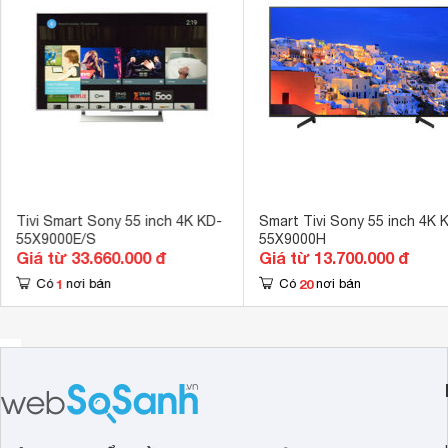
Cổng AV
Cổng Composi
Hệ điều hành, giao diện
Android TV 
Ứng dụng có sẵn
YouTube, Trìn
Tích hợp đầu thu kỹ thuật số
DVB-T2 
Kết nối không dây với điện thoại, máy
Chuyển hình q
tính bảng
màn hình Scre
Remote thông minh
Có remote thôn
Tivi Smart Sony 55 inch 4K KD-
Smart Tivi Sony 55 inch 4K 
55X9000E/S
55X9000H
Kết nối Bàn phím, chuột
Có thể kết nối
Giá từ 33.660.000 đ
Giá từ 13.700.000 đ
Tính năng khác
1
20
Có
nơi bán
Có
nơi bán
Tìm kiếm bằng 
4K X-Reality
Công nghệ hình ảnh
Enhancer, 4
ClearAudio+, 
Công nghệ âm thanh
Enhancement 
Tổng công suất loa
20 W ( 2 loa m