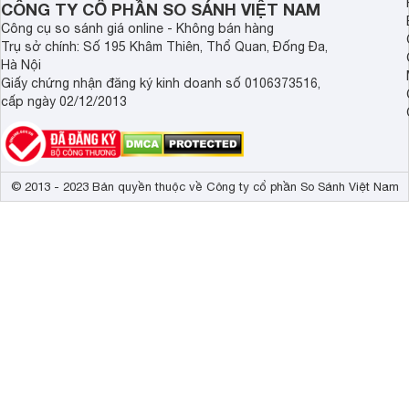
CÔNG TY CỔ PHẦN SO SÁNH VIỆT NAM
Kích thước có chân, đặt bàn
123 x 77 x 26
Công cụ so sánh giá online - Không bán hàng
Trụ sở chính: Số 195 Khâm Thiên, Thổ Quan, Đống Đa,
Trọng lượng có chân
18.1 kg
Hà Nội
Giấy chứng nhận đăng ký kinh doanh số 0106373516,
Kích thước không chân, treo tường
123 x 70 x 6.
cấp ngày 02/12/2013
Trọng lượng không có chân
1.9 kg
Công suất
171 W
© 2013 - 2023 Bản quyền thuộc về Công ty cổ phần So Sánh Việt Nam
Tái tạo mọi hình mẫu chân thật từ tự nhiên
Công nghệ bộ xử lý 4K HDR X1™ mới nhất trên
tivi Sony
(t
từ tự nhiên thậm chí là bề mặt lấp lánh của nước, cho độ 