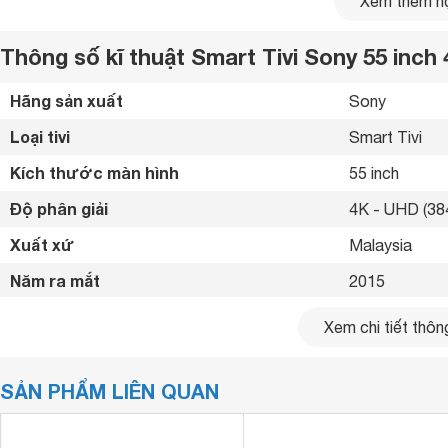
Xem thêm nộ
Thông số kĩ thuật Smart Tivi Sony 55 inc
Hãng sản xuất
Sony 
Loại tivi
Smart Tivi 
Kích thước màn hình
55 inch
Độ phân giải
4K - UHD (384
Xuất xứ
Malaysia 
Năm ra mắt
2015 
Kết nối internet
Cổng LAN, Wif
Xem chi tiết thông
Cổng HDMI
4 cổng 
SẢN PHẨM LIÊN QUAN
USB
3 cổng 
Cổng xuất âm thanh
Jack 3.5 mm (c