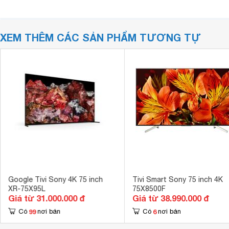
XEM THÊM CÁC SẢN PHẨM TƯƠNG TỰ
Google Tivi Sony 4K 75 inch
Tivi Smart Sony 75 inch 4K
XR-75X95L
75X8500F
Giá từ 31.000.000 đ
Giá từ 38.990.000 đ
99
6
Có
nơi bán
Có
nơi bán