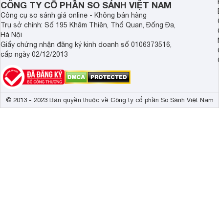
CÔNG TY CỔ PHẦN SO SÁNH VIỆT NAM
Trọng lượng có chân
19.7 kg
Công cụ so sánh giá online - Không bán hàng
Trụ sở chính: Số 195 Khâm Thiên, Thổ Quan, Đống Đa,
Kích thước không chân, treo tường
123.2 x 71.2 
Hà Nội
Giấy chứng nhận đăng ký kinh doanh số 0106373516,
Trọng lượng không có chân
18.4 kg
cấp ngày 02/12/2013
Công suất
241 W
Ấn tượng đến choáng ngợp với thiết kế siêu mỏng 
Đồng thời,
tivi
còn giúp tiết kiệm không gian hơn với đế 2châ
thanh mảnh nhưngkhông kém phần chắc chắn, giúp
tivi Son
© 2013 - 2023 Bản quyền thuộc về Công ty cổ phần So Sánh Việt Nam
phẳng.