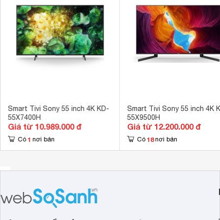
Cổng AV
Cổng Compon
Hệ điều hành, giao diện
Android TV 
Tích hợp đầu thu kỹ thuật số
DVB-T2 
Kết nối không dây với điện thoại, máy
Chiếu màn hìn
tính bảng
Photoshare, C
Remote thông minh
Có remote cả
Kết nối Bàn phím, chuột
Tương thích c
Smart Tivi Sony 55 inch 4K KD-
Smart Tivi Sony 55 inch 4K 
55X7400H
55X9500H
Tính năng khác
Tìm kiếm bằng 
Giá từ 10.989.000 đ
Giá từ 12.200.000 đ
1
18
Có
nơi bán
Có
nơi bán
4K X-Reality
Công nghệ hình ảnh
chuẩn 4K 
Tần số quét thực
800Hz 
ClearAudio+, 
Công nghệ âm thanh
Digital 
Kích thước có chân, đặt bàn
123.2 x 77.4 