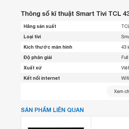
Thông số kĩ thuật Smart Tivi TCL 4
Hãng sản xuất
TCL
Loại tivi
Sma
Kích thước màn hình
43 
Độ phân giải
Ful
Xuất xứ
Việ
Kết nối internet
Wif
Cổng HDMI
3 c
Xem chi
USB
2 c
SẢN PHẨM LIÊN QUAN
Cổng xuất âm thanh
Cổn
Cổng AV
Có 