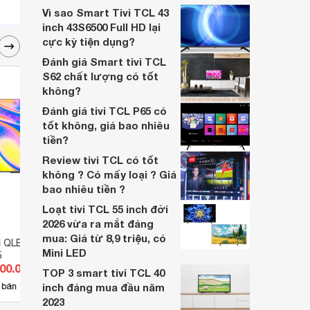
Vì sao Smart Tivi TCL 43
inch 43S6500 Full HD lại
cực kỳ tiện dụng?
Đánh giá Smart tivi TCL
S62 chất lượng có tốt
không?
Đánh giá tivi TCL P65 có
tốt không, giá bao nhiêu
tiền?
Review tivi TCL có tốt
không ? Có mấy loại ? Giá
bao nhiêu tiền ?
Loạt tivi TCL 55 inch đời
2026 vừa ra mắt đáng
mua: Giá từ 8,9 triệu, có
i QLED TCL 4K 55
Smart Tivi TCL 49 inch FullHD
Tivi 
Mini LED
5
49S62 (L49S62)
L40D
500.000 đ
Giá từ 7.590.000 đ
Giá 
TOP 3 smart tivi TCL 40
2
 bán
inch đáng mua đầu năm
Có
nơi bán
Có
2023