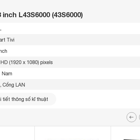
3 inch L43S6000 (43S6000)
 
rt Tivi 
inch
l HD (1920 x 1080) pixels
t Nam 
i, Cổng LAN 
ổng 
 tiết thông số kĩ thuật
ổng 
g Optical (Digital Audio Out) 