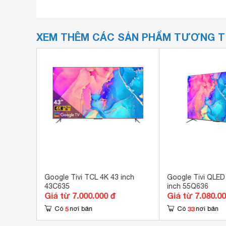
XEM THÊM CÁC SẢN PHẨM TƯƠNG 
4K 50
Google Tivi TCL 4K 43 inch
Google Tivi QLED
43C635
inch 55Q636
Giá từ 7.000.000 đ
Giá từ 7.080.0
5
33
Có
nơi bán
Có
nơi bán