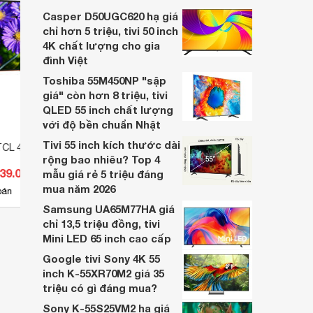
nhiều cửa hàng điện máy giảm giá sâu.
Casper D50UGC620 hạ giá
chỉ hơn 5 triệu, tivi 50 inch
4K chất lượng cho gia
đình Việt
Toshiba 55M450NP "sập
giá" còn hơn 8 triệu, tivi
QLED 55 inch chất lượng
với độ bền chuẩn Nhật
Tivi 55 inch kích thước dài
TCL 43 inch FullHD
Tivi Smart TCL 43 inch FullHD
Smart
rộng bao nhiêu? Top 4
L43S6500
43P7
839.000 đ
Giá từ 4.250.000 đ
Giá 
mẫu giá rẻ 5 triệu đáng
mua năm 2026
24
bán
Có
nơi bán
Có
Samsung UA65M77HA giá
chỉ 13,5 triệu đồng, tivi
Mini LED 65 inch cao cấp
Google tivi Sony 4K 55
inch K-55XR70M2 giá 35
triệu có gì đáng mua?
Sony K-55S25VM2 hạ giá