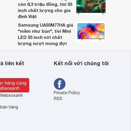
còn 8,3 triệu đồng, tivi 55
inch chất lượng cho gia
đình Việt
Samsung UA55M77HA giá
"mềm như bún", tivi Mini
LED 55 inch với chất
lượng vượt mong đợi
à liên kết
Kết nối với chúng tôi
Private Policy
ề Websosanh
RSS
 bán hàng