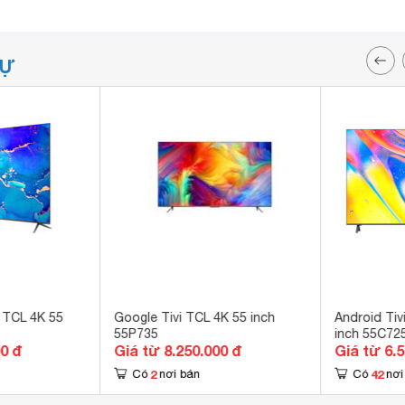
TỰ
 TCL 4K 55
Google Tivi TCL 4K 55 inch
Android Tiv
55P735
inch 55C72
00 đ
Giá từ 8.250.000 đ
Giá từ 6.
2
42
Có
nơi bán
Có
nơi