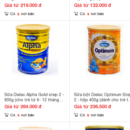
trẻ từ 6 - 12 tháng)
Giá từ 219.000 đ
Giá từ 132.000 đ
6
4
Có
nơi bán
Có
nơi bán
Sữa Dielac Alpha Gold step 2 -
Sữa bột Dielac Optimum Ste
900g (cho trẻ từ 6- 12 tháng
2 - hộp 400g (dành cho trẻ t
tuổi)
- 12 tháng)
Giá từ 264.000 đ
Giá từ 236.500 đ
4
9
Có
nơi bán
Có
nơi bán