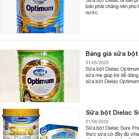
Sữa bột Dielac là sản p
bán phải chăng nên phù h
+ Dielac Alpha Gold: Dành cho các bé từ 0 đến 4 tuổi.
nước.
+ Dielac Grow: Dành cho các bé từ 1 đến 30 tuổi.
+ Dielac Grow Plus: Dành cho các bé từ 1 đến 10 tuổi.
+ Dielac Optimum: Dành cho các bé từ 0 đến 6 tuổi
Bảng giá sữa bột
+ Dielac Optimum Gold: Dành cho các bé từ 0 đến 6 tuổi.
31/05/2020
+ Dielac Star care: Dành cho các bé từ 2 – 4 tuổi.
Sữa bột Dielac Optimum
sữa mẹ giúp bé dễ dàng 
+ Dielac Pedia: Dành cho các bé từ 1 đến 10 tuổi.
sữa bột Dielac Optimum
Sữa bột Dielac S
01/06/2020
Sữa bột Dielac Sure Pre
thức sữa có đầy đủ vita