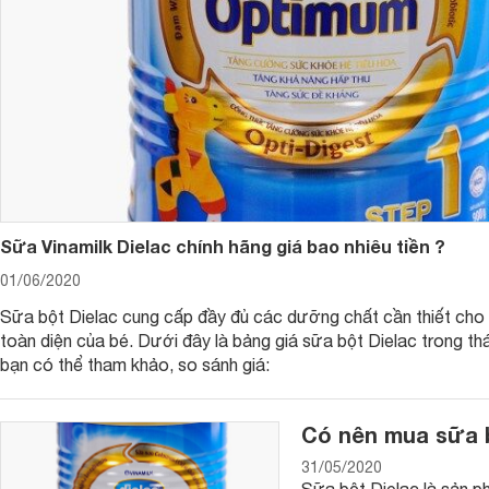
Sữa bột Dielac là dòng sản phẩm của thương hiệu sữa lớn v
Sữa bột Dielac của nước nào?
Sữa Vinamilk Dielac chính hãng giá bao nhiêu tiền ?
Sữa bột Dielac là dòng sản phẩm của thương hiệu sữa lớn và 
01/06/2020
Không chỉ được nghiên cứu bởi các chuyên gia giàu kinh ng
Sữa bột Dielac cung cấp đầy đủ các dưỡng chất cần thiết cho 
được làm từ các nguyên liệu tự nhiên đảm bảo chất lượng, t
toàn diện của bé. Dưới đây là bảng giá sữa bột Dielac trong t
châu Âu. Chính điều này đã tạo nên tìm tin tưởng tuyệt đối 
bạn có thể tham khảo, so sánh giá:
Sữa bột Dielac có những loại nào?
Sữa bột Dielac có đầy đủ các dòng sữa thiết kế cho trẻ sơ si
Có nên mua sữa b
bột cho trẻ ở độ tuổi lớn hơn. Sữa bột Dielac gồm các dòng
31/05/2020
+ Dielac Alpha: Dành cho các bé từ 0 đến 6 tuổi.