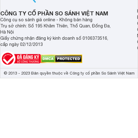
CÔNG TY CỔ PHẦN SO SÁNH VIỆT NAM
Công cụ so sánh giá online - Không bán hàng
Trụ sở chính: Số 195 Khâm Thiên, Thổ Quan, Đống Đa,
Hà Nội
Giấy chứng nhận đăng ký kinh doanh số 0106373516,
cấp ngày 02/12/2013
© 2013 - 2023 Bản quyền thuộc về Công ty cổ phần So Sánh Việt Nam
Sữa bột Dielac còn có chất Cholin - thành phần vô cùng qua
khả năng nhận thức ở trẻ
- Hàm lượng photpho và canxi cân đối đạt tiêu chuẩn giúp 
này thực sự quan trọng và cần thiết khi bé bước vào giai đo
- Vitamin D trong sữa bột Dielac có tác dụng hỗ trợ hoạt độn
sẽ tăng trưởng nhanh và tối đa về chiều cao.
- Hàm lượng sữa non Colostrum đáng kể được lấy trong vòng
kháng thể cho trẻ sức đề kháng vượt trội, chống lại bệnh tật