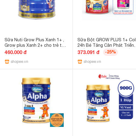
Sữa Nuti Grow Plus Xanh 1+ ,
Sữa Bột GROW PLUS 1+ Col
Grow plus Xanh 2+ cho trẻ từ
24h Bé Tăng Cân Phát Triển
1 tuổi trở lên 1,5kg
Chiều Cao Tăng Cường Đề
460.000 đ
373.091 đ
-25%
Kháng và Tiêu Hoá Bé Từ 1-
shopee.vn
Tuổi 850G/Lon
shopee.vn