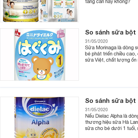
tăng cân hay không?
So sánh sữa bột 
31/05/2020
Sữa Morinaga là dòng sữ
bé phát triển chiều cao, 
sữa Việt, chất lượng ổn 
So sánh sữa bột 
Sữa bột Dielac có đầy đủ các dòng sữa thiết kế cho trẻ sơ s
31/05/2020
Nếu Dielac Alpha là dòng
Ngoài ra, còn có Dielac Mama và Dielac Optimum Mama dàn
thương hiệu sữa Hà Lan 
sữa cho bé dưới 1 tuổi
Sữa bột Dielac có tốt không?
Muốn biết sữa bột Dielac có tốt không, hãy tham khảo những