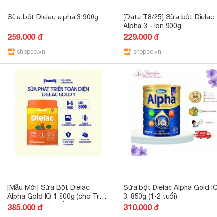
Sữa bột Dielac alpha 3 900g
[Date T8/25] Sữa bột Dielac
Alpha 3 - lon 900g
259.000 đ
229.000 đ
shopee.vn
shopee.vn
[Mẫu Mới] Sữa Bột Dielac
Sữa bột Dielac Alpha Gold I
Alpha Gold IQ 1 800g (cho Trẻ
3, 850g (1-2 tuổi)
từ 0 - 6 tháng tuổi)
385.000 đ
310.000 đ