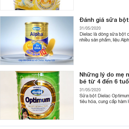
- Vì là một sản phẩm dinh dưỡng do Việt Nam sản xuất nên 
địa trẻ nhỏ Việt Nam. Vì vậy sẽ phù hợp nhất với hệ tiêu hóa, 
Đánh giá sữa bột
- Sữa Dielac được chứng nhận đạt tiêu chuẩn dinh dưỡng Q
31/05/2020
Intakes - nhu cầu dinh dưỡng khuyến nghị cho người Việt Na
Dielac là dòng sữa bột c
nhiều sản phẩm, liệu Al
- Hàm lượng DHA theo đúng quy định và tiêu chuẩn của tổ ch
triển tối đa.
- Thành phần các chất dinh dưỡng như axít béo omega 3, AR
triển các tế bào thần kinh, bảo vệ võng mạc.
Những lý do mẹ n
- Sữa bột Dielac còn có chất Cholin - thành phần vô cùng q
khả năng nhận thức ở trẻ. Do đó, uống sữa bột Dielac đều đ
bé từ 4 đến 6 tuổ
các giác quan của trẻ phát triển tối đa. Trẻ sẽ có trí não và
31/05/2020
thế giới xung quanh tốt hơn.
Sữa bột Dielac Optimum
tiêu hóa, cung cấp hàm 