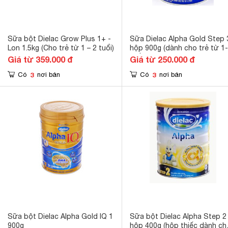
Sữa bột Dielac Grow Plus 1+ -
Sữa Dielac Alpha Gold Step 
Lon 1.5kg (Cho trẻ từ 1 – 2 tuổi)
hộp 900g (dành cho trẻ từ 1
tuổi)
Giá từ 359.000 đ
Giá từ 250.000 đ
3
3
Có
nơi bán
Có
nơi bán
Sữa bột Dielac Alpha Gold IQ 1
Sữa bột Dielac Alpha Step 2
900g
hộp 400g (hộp thiếc dành ch