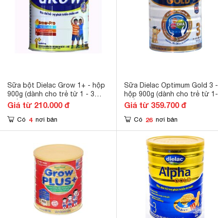
Sữa bột Dielac Grow 1+ - hộp
Sữa Dielac Optimum Gold 3 -
900g (dành cho trẻ từ 1 - 3
hộp 900g (dành cho trẻ từ 1
tuổi)
tuổi)
Giá từ 210.000 đ
Giá từ 359.700 đ
4
26
Có
nơi bán
Có
nơi bán