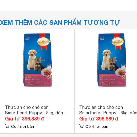
XEM THÊM CÁC SẢN PHẨM TƯƠNG TỰ
Thức ăn cho chó con
Thức ăn cho chó con
Smartheart Puppy - 8kg, dành
Smartheart Puppy - 8kg, dà
Giá từ 396.889 đ
Giá từ 396.889 đ
cho chó dưới 1 năm tuổi
cho chó dưới 1 năm tuổi
4
4
Có
nơi bán
Có
nơi bán