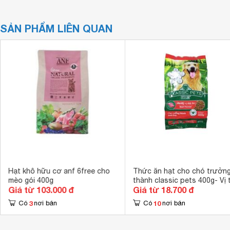
SẢN PHẨM LIÊN QUAN
Hạt khô hữu cơ anf 6free cho
Thức ăn hạt cho chó trưởn
mèo gói 400g
thành classic pets 400g- Vị t
Giá từ 103.000 đ
Giá từ 18.700 đ
bò
3
10
Có
nơi bán
Có
nơi bán