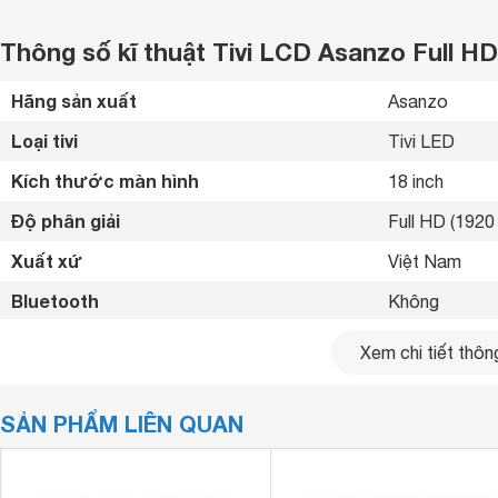
Thông số kĩ thuật Tivi LCD Asanzo Full H
Hãng sản xuất
Asanzo 
Loại tivi
Tivi LED 
Kích thước màn hình
18 inch
Độ phân giải
Full HD (1920 
Xuất xứ
Việt Nam 
Bluetooth
Không 
Kết nối internet
Không 
Xem chi tiết thông
Cổng HDMI
1 cổng 
SẢN PHẨM LIÊN QUAN
USB
1 cổng 
Cổng xuất âm thanh
1 cổng 