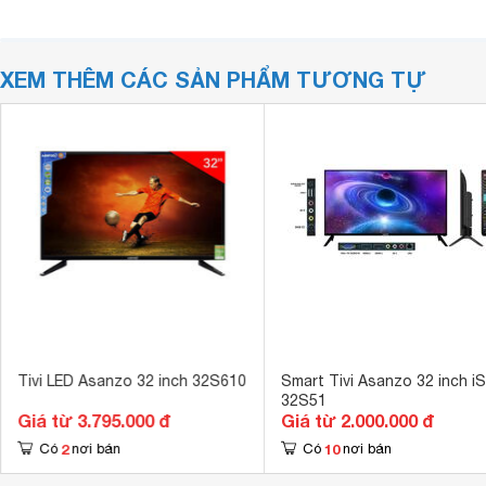
XEM THÊM CÁC SẢN PHẨM TƯƠNG TỰ
Tivi LED Asanzo 32 inch 32S610
Smart Tivi Asanzo 32 inch iS
32S51
Giá từ 3.795.000 đ
Giá từ 2.000.000 đ
2
10
Có
nơi bán
Có
nơi bán