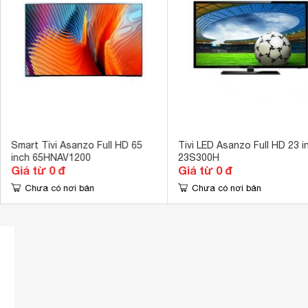
Cổng AV
1 cổng 
Hệ điều hành, giao diện
Không 
Ứng dụng có sẵn
Không 
Kết nối không dây với điện thoại, máy
Không 
tính bảng
Remote thông minh
Không 
Kết nối Bàn phím, chuột
Không 
Smart Tivi Asanzo Full HD 65
Tivi LED Asanzo Full HD 23 i
inch 65HNAV1200
23S300H
Công nghệ hình ảnh
Picture Wizard
Giá từ 0 đ
Giá từ 0 đ
Tần số quét thực
Chưa có nơi bán
Chưa có nơi bán
100Hz 
Công nghệ âm thanh
Infinite 
Tổng công suất loa
10W 
Kích thước có chân, đặt bàn
40.0 x 25.0 x
Trọng lượng có chân
3.5 kg