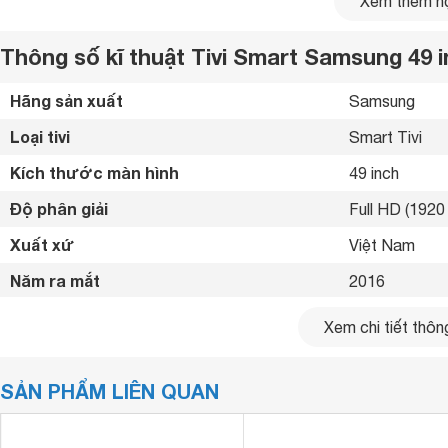
Xem thêm nộ
Thông số kĩ thuật Tivi Smart Samsung 49
Hãng sản xuất
Samsung 
Loại tivi
Smart Tivi 
Kích thước màn hình
49 inch
Độ phân giải
Full HD (1920 
Xuất xứ
Việt Nam 
Năm ra mắt
2016 
Kết nối internet
Cổng LAN, Wif
Xem chi tiết thông
Cổng HDMI
3 cổng 
SẢN PHẨM LIÊN QUAN
USB
2 cổng 
Cổng xuất âm thanh
Cổng Optical (