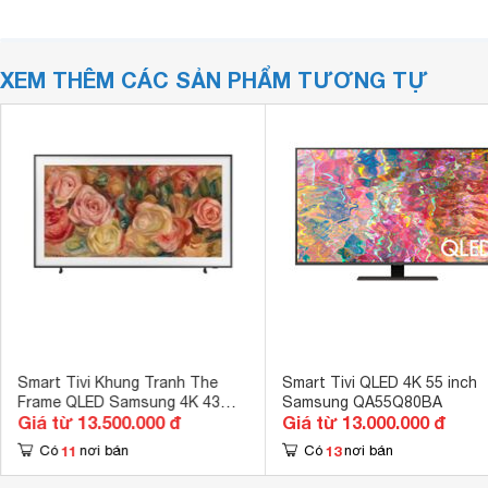
XEM THÊM CÁC SẢN PHẨM TƯƠNG TỰ
Smart Tivi Khung Tranh The
Smart Tivi QLED 4K 55 inch
Frame QLED Samsung 4K 43
Samsung QA55Q80BA
Giá từ 13.500.000 đ
Giá từ 13.000.000 đ
inch QA43LS03D
11
13
Có
nơi bán
Có
nơi bán