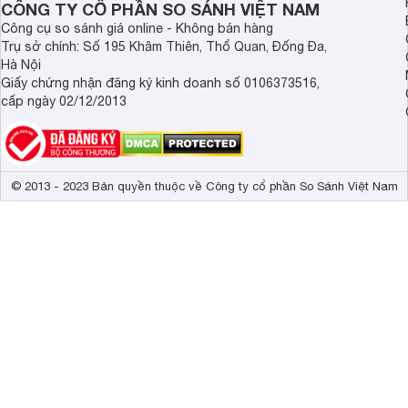
CÔNG TY CỔ PHẦN SO SÁNH VIỆT NAM
Trọng lượng có chân
14.6 kg
Công cụ so sánh giá online - Không bán hàng
Trụ sở chính: Số 195 Khâm Thiên, Thổ Quan, Đống Đa,
Kích thước không chân, treo tường
110.58 x 64.5
Hà Nội
Trọng lượng không có chân
13 kg
Giấy chứng nhận đăng ký kinh doanh số 0106373516,
cấp ngày 02/12/2013
Công suất
105 W
Tivi Samsung 49 inch thiết kế sang trọng, chân đế 
© 2013 - 2023 Bản quyền thuộc về Công ty cổ phần So Sánh Việt Nam