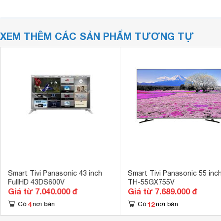
XEM THÊM CÁC SẢN PHẨM TƯƠNG TỰ
Smart Tivi Panasonic 43 inch
Smart Tivi Panasonic 55 inc
FullHD 43DS600V
TH-55GX755V
Giá từ 7.040.000 đ
Giá từ 7.689.000 đ
4
12
Có
nơi bán
Có
nơi bán