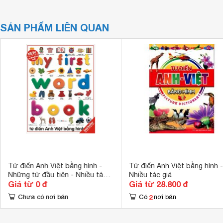
SẢN PHẨM LIÊN QUAN
Từ điển Anh Việt bằng hình -
Từ điển Anh Việt bằng hình -
Những từ đầu tiên - Nhiều tác
Nhiều tác giả
Giá từ 0 đ
Giá từ 28.800 đ
giả
2
Chưa có nơi bán
Có
nơi bán