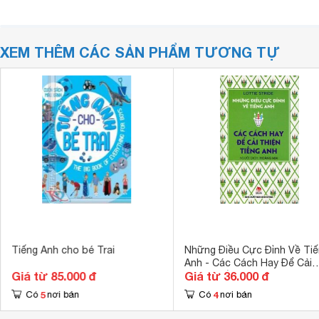
XEM THÊM CÁC SẢN PHẨM TƯƠNG TỰ
Tiếng Anh cho bé Trai
Những Điều Cực Đỉnh Về Ti
Anh - Các Cách Hay Để Cải
Giá từ 85.000 đ
Giá từ 36.000 đ
Thiện Tiếng Anh
5
4
Có
nơi bán
Có
nơi bán