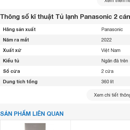
Xem thêm nộ
Thông số kĩ thuật Tủ lạnh Panasonic 2 cá
Hãng sản xuất
Panasonic 
Năm ra mắt
2022 
Xuất xứ
Việt Nam 
Kiểu tủ
Ngăn đá trên 
Sổ cửa
2 cửa
Dung tích tổng
360 lít
Dung tích sử dụng
306 lít
Xem chi tiết thông
Dung tích ngăn đá
82 lít
SẢN PHẨM LIÊN QUAN
Dung tích ngăn lạnh
224 lít
2. Tủ lạnh Panasonic NR-TV341BPS9 tiết kiệm điện n
Công nghệ Inverter
Có 
biến Econavi