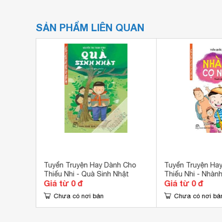
SẢN PHẨM LIÊN QUAN
h Cho
Tuyển Truyện Hay Dành Cho
Tuyển Truyện Ha
gói Bạc
Thiếu Nhi - Quà Sinh Nhật
Thiếu Nhi - Nhàn
Giá từ 0 đ
Giá từ 0 đ
Chưa có nơi bán
Chưa có nơi bá