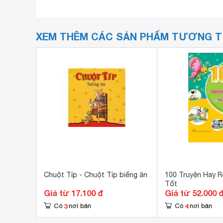
XEM THÊM CÁC SẢN PHẨM TƯƠNG 
ng biết
Chuột Típ - Chuột Típ biếng ăn
100 Truyện Hay R
Tốt
Giá từ 17.100 đ
Giá từ 52.000 
3
4
Có
nơi bán
Có
nơi bán