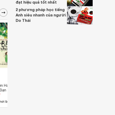
đạt hiệu quả tốt nhất
2 phương pháp học tiếng
Anh siêu nhanh của người
Do Thái
ện Hay Dành Cho
Tuyển Truyện Hay Dành Cho
Tuyển
- Bạn Thành Phố
Thiếu Nhi - Huyền Thoại Mở
Thiếu
đ
Giá từ 0 đ
Giá 
Đất
nơi bán
Chưa có nơi bán
Ch