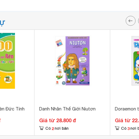
TỰ
èn Đức Tính
Danh Nhân Thế Giới Niutơn
Doraemon t
đ
Giá từ 28.800 đ
Giá từ 22
2
3
Có
nơi bán
Có
nơi 