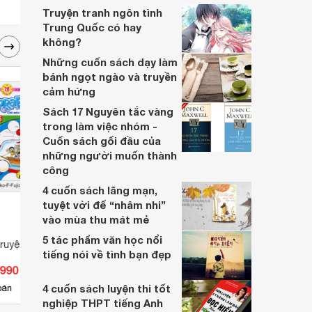
Truyện tranh ngôn tình
Trung Quốc có hay
không?
Những cuốn sách dạy làm
bánh ngọt ngào và truyền
cảm hứng
Sách 17 Nguyên tắc vàng
trong làm việc nhóm -
Cuốn sách gối đầu của
những người muốn thành
công
4 cuốn sách lãng mạn,
tuyệt vời để “nhâm nhi”
vào mùa thu mát mẻ
5 tác phẩm văn học nổi
ruyện ngắn - Tập 45
Giận ơi là giận
Những
tiếng nói về tình bạn đẹp
Thươ
.990 đ
Giá từ 21.000 đ
Giá 
4 cuốn sách luyện thi tốt
4
bán
Có
nơi bán
Có
nghiệp THPT tiếng Anh