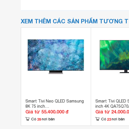
XEM THÊM CÁC SẢN PHẨM TƯƠNG 
inch 4K
Smart Tivi Neo QLED Samsung
Smart Tivi QLED
3)
8K 75 inch
inch 4K QA75Q70
Giá từ 55.400.000 đ
Giá từ 24.000.
QA75QN900A/QA75QN900AKXXV
39
23
Có
nơi bán
Có
nơi bán