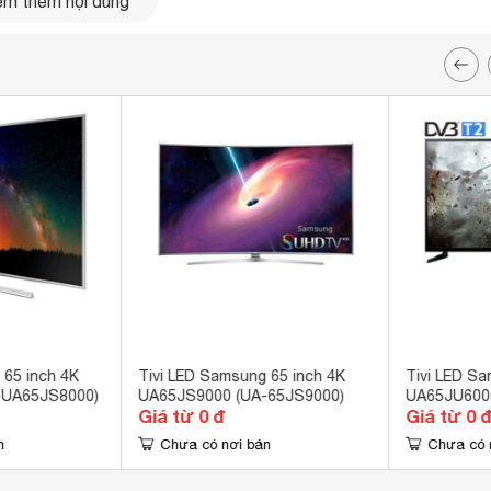
m thêm nội dung
 tivi màn hình cong ấn tượng
i
 65 inch 4K
Tivi LED Samsung 65 inch 4K
Tivi LED Sa
-UA65JS8000)
UA65JS9000 (UA-65JS9000)
UA65JU600
Giá từ 0 đ
Giá từ 0 
n
Chưa có nơi bán
Chưa có 