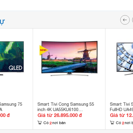
TỰ
 Samsung 75
Smart Tivi Cong Samsung 55
Smart Tivi 
A
inch 4K UA55KU6100
FullHD UA4
000 đ
Giá từ 26.895.000 đ
Giá từ 12
(55KU6100)
49M5520)
2
2
Có
nơi bán
Có
nơi 