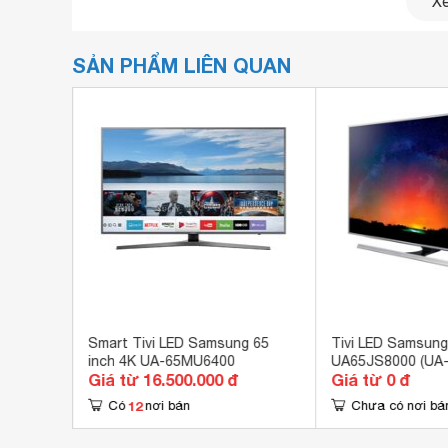
Xe
SẢN PHẨM LIÊN QUAN
Tivi LED Samsung UA65HU7200 – Smart
Thiết kế màn hình cong mang đẳng cấp mớ
inch 4K
Smart Tivi LED Samsung 65
Tivi LED Samsung
9000)
inch 4K UA-65MU6400
UA65JS8000 (UA
Giá từ 16.500.000 đ
Giá từ 0 đ
12
Có
nơi bán
Chưa có nơi bá