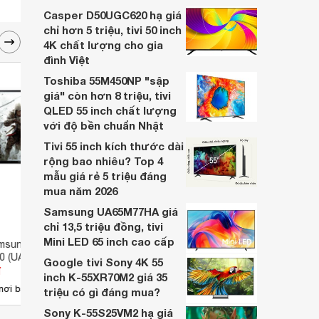
nhiều cửa hàng điện máy giảm giá sâu.
Casper D50UGC620 hạ giá
chỉ hơn 5 triệu, tivi 50 inch
4K chất lượng cho gia
đình Việt
Toshiba 55M450NP "sập
giá" còn hơn 8 triệu, tivi
QLED 55 inch chất lượng
với độ bền chuẩn Nhật
Tivi 55 inch kích thước dài
rộng bao nhiêu? Top 4
mẫu giá rẻ 5 triệu đáng
mua năm 2026
Samsung UA65M77HA giá
chỉ 13,5 triệu đồng, tivi
Mini LED 65 inch cao cấp
msung 65 inch 4K
Tivi LED Samsung 65 inch 4K
Tivi 
0 (UA-65JU6000)
UA65JU7000 (UA-65JU7000)
UA65
Google tivi Sony 4K 55
đ
Giá từ 0 đ
Giá 
inch K-55XR70M2 giá 35
nơi bán
Chưa có nơi bán
Ch
triệu có gì đáng mua?
Sony K-55S25VM2 hạ giá