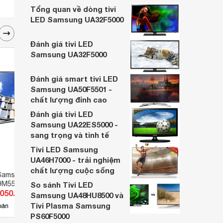
này.
Tổng quan về dòng tivi
LED Samsung UA32F5000
Đánh giá tivi LED
Samsung UA32F5000
Đánh giá smart tivi LED
Samsung UA50F5501 -
chất lượng đỉnh cao
Đánh giá tivi LED
Samsung UA22ES5000 -
sang trọng và tinh tế
Tivi LED Samsung
UA46H7000 - trải nghiệm
chất lượng cuộc sống
Samsung 49 inch
Smart Tivi LED Samsung 43 inch
Smart
9M5520 (UA-
FullHD UA43M5503 (UA-
FullH
So sánh Tivi LED
.050.000 đ
Giá từ 7.579.000 đ
Giá 
43M5503)
(UA4
Samsung UA48HU8500 và
Tivi Plasma Samsung
6
bán
Có
nơi bán
Có
PS60F5000