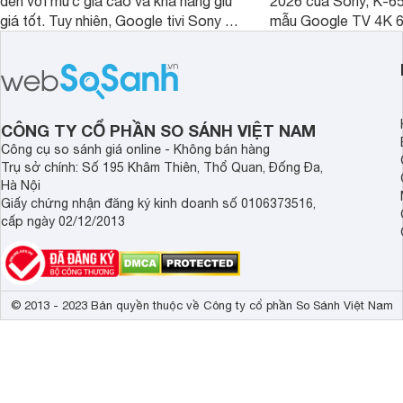
đến với mức giá cao và khả năng giữ
2026 của Sony, K-6
giá tốt. Tuy nhiên, Google tivi Sony 55
mẫu Google TV 4K 6
inch K-55S25VM2 lại là một trường
trang bị bộ xử lý XR
hợp đáng chú ý khi có mức giá dễ
tảng Google TV cùng
tiếp cận hơn dù mới ra mắt trong năm
nghệ hỗ trợ nâng cao
2025.
ảnh và âm thanh.
CÔNG TY CỔ PHẦN SO SÁNH VIỆT NAM
Công cụ so sánh giá online - Không bán hàng
Trụ sở chính: Số 195 Khâm Thiên, Thổ Quan, Đống Đa,
Hà Nội
Giấy chứng nhận đăng ký kinh doanh số 0106373516,
cấp ngày 02/12/2013
© 2013 - 2023 Bản quyền thuộc về Công ty cổ phần So Sánh Việt Nam