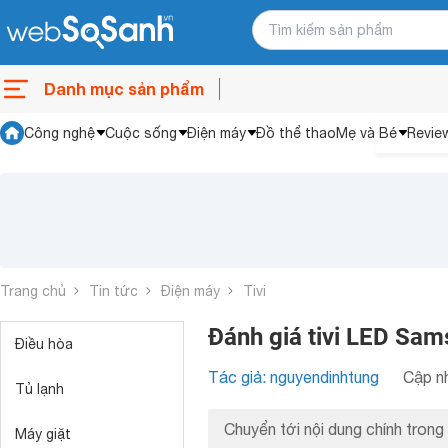
Danh mục sản phẩm
Công nghệ
Cuộc sống
Điện máy
Đồ thể thao
Mẹ và Bé
Revie
Trang chủ
Tin tức
Điện máy
Tivi
Đánh giá tivi LED S
Điều hòa
Tác giả: nguyendinhtung
Cập nh
Tủ lạnh
Chuyển tới nội dung chính trong 
Máy giặt