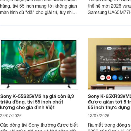
hàng, tivi 55 inch mang tới không gian
thế hệ mới 2026 vừa t
màn hình đủ "đã" cho giải trí, tuy nhiên
Samsung UA65M77HA 
việc lựa chọn cũng cần hợp với với
trang
không gian sử dụng. Vậy tivi 55 inch
kích thước dài rộng bao nhiêu cm và
dùng cho phòng bao nhiêu m2?
Sony K-55S25VM2 hạ giá còn 8,3
Sony K-65XR33VM2
triệu đồng, tivi 55 inch chất
được giảm tới 8 tr
lượng cho gia đình Việt
65 inch thực dụng
23/07/2026
13/07/2026
Các dòng tivi Sony thường được biết
Ra mắt trong dòng 