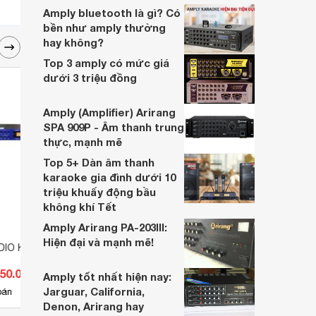
nhất? Websosanh sẽ giới thiệu top 14 dàn
Amply bluetooth là gì? Có
âm thanh gia đình dưới 5 triệu tốt nhất hiện
bền như amply thường
nay.
hay không?
Top 3 amply có mức giá
dưới 3 triệu đồng
Amply (Amplifier) Arirang
SPA 909P - Âm thanh trung
thực, mạnh mẽ
Top 5+ Dàn âm thanh
karaoke gia đình dưới 10
triệu khuấy động bầu
không khí Tết
Amply Arirang PA-203III:
Hiện đại và mạnh mẽ!
DIO K-306N
Vang số chỉnh cơ JA KM320
Quản 
siêu chống hú
950.000 đ
Giá từ 0 đ
Giá 
Amply tốt nhất hiện nay:
Jarguar, California,
bán
Chưa có nơi bán
Có
Denon, Arirang hay