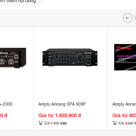
m thêm nội dung
A-2300
Amply Arirang SPA 909P
Amply Arir
00 đ
Giá từ 1.692.900 đ
Giá từ 80
7
4
Có
nơi bán
Có
nơi 