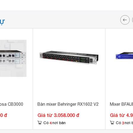
TỰ
Bosa CB3000
Bàn mixer Behringer RX1602 V2
Mixer BFAU
00 đ
Giá từ 3.058.000 đ
Giá từ 4.
4
3
Có
nơi bán
Có
nơi 