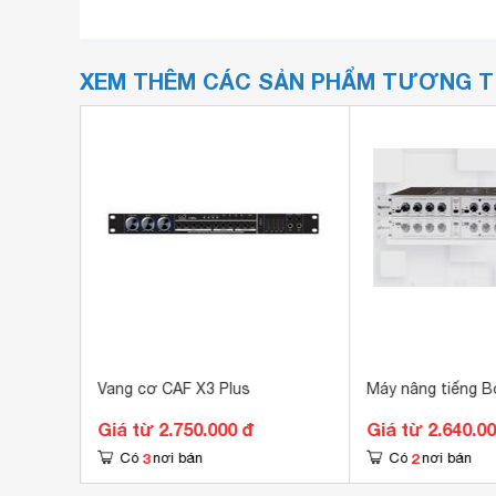
XEM THÊM CÁC SẢN PHẨM TƯƠNG 
Nektar
Vang cơ CAF X3 Plus
Máy nâng tiếng 
Giá từ 2.750.000 đ
Giá từ 2.640.0
3
2
Có
nơi bán
Có
nơi bán