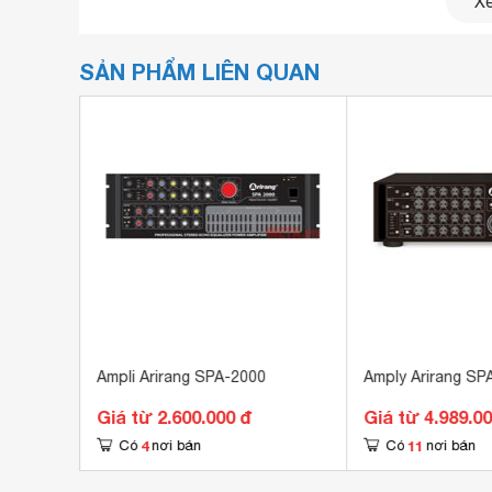
Xe
SẢN PHẨM LIÊN QUAN
SPA 909
Ampli Arirang SPA-2000
Amply Arirang SP
Giá từ 2.600.000 đ
Giá từ 4.989.0
4
11
Có
nơi bán
Có
nơi bán