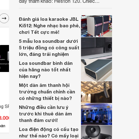
đầy tham khảo: Heston 120. Chiếc
soundbar này không chỉ có kích thước
lớn, kết nối đa dạng, mà còn ghi điểm nhờ
Đánh giá loa karaoke JBL
“chất Marshall” cùng cấu trúc âm thanh
Ki512: Nghe nhạc bao phê,
5.1.2 đầy hứa hẹn.
chơi Tết cực mê!
5 mẫu loa soundbar dưới
5 triệu đồng có công suất
lớn, đáng trải nghiệm
Loa soundbar bình dân
của hãng nào tốt nhất
hiện nay?
Một dàn âm thanh hội
trường chuẩn chỉnh cần
có những thiết bị nào?
ang SPA-203EB
Amply Bluetooth Arirang SPA-
Amply
Những điều cần lưu ý
203IIIB
Jargu
trước khi thuê dàn âm
3.000 đ
Giá từ 2.849.000 đ
Giá 
thanh đám cưới!
5
bán
Có
nơi bán
Có
Loa điện động có cấu tạo
như thế nào? Có mấy loại