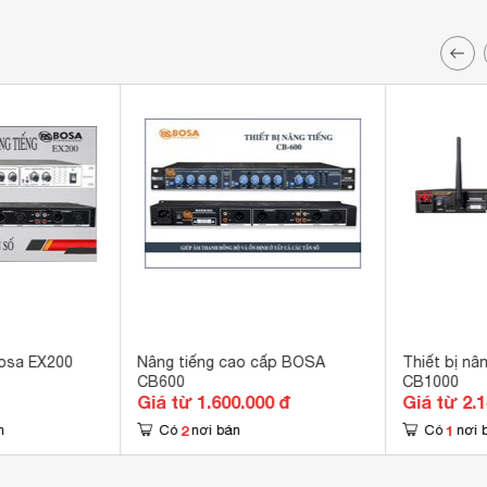
Bosa EX200
Nâng tiếng cao cấp BOSA
Thiết bị nâ
CB600
CB1000
Giá từ 1.600.000 đ
Giá từ 2.
2
1
n
Có
nơi bán
Có
nơi 