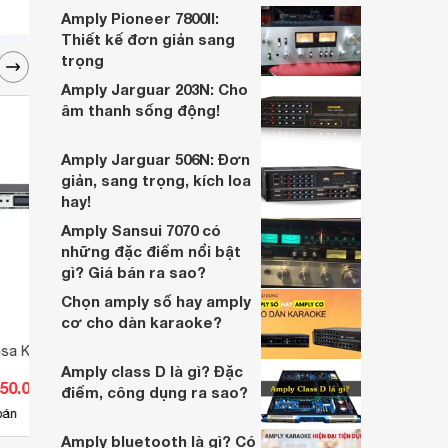
những loại loa kéo công suất 800W nào?
Amply Pioneer 7800II:
Thiết kế đơn giản sang
trọng
Amply Jarguar 203N: Cho
âm thanh sống động!
Amply Jarguar 506N: Đơn
giản, sang trọng, kích loa
hay!
Amply Sansui 7070 có
những đặc điểm nổi bật
gì? Giá bán ra sao?
Chọn amply số hay amply
cơ cho dàn karaoke?
osa KMF5
Vang cơ Cavs F7000
Vang 
Amply class D là gì? Đặc
750.000 đ
Giá từ 2.990.000 đ
Giá 
điểm, công dụng ra sao?
14
bán
Có
nơi bán
Có
Amply bluetooth là gì? Có