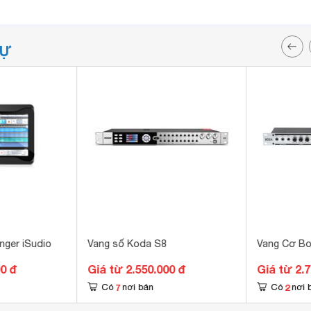
TỰ
nger iSudio
Vang số Koda S8
Vang Cơ B
00 đ
Giá từ 2.550.000 đ
Giá từ 2.
7
2
Có
nơi bán
Có
nơi 