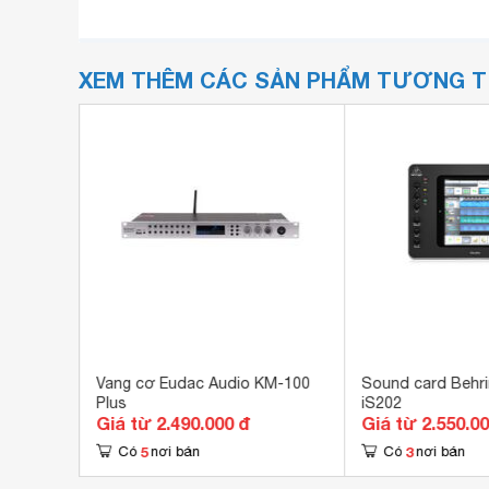
XEM THÊM CÁC SẢN PHẨM TƯƠNG 
r Rumble
Vang cơ Eudac Audio KM-100
Sound card Behri
Plus
iS202
Giá từ 2.490.000 đ
Giá từ 2.550.0
5
3
Có
nơi bán
Có
nơi bán