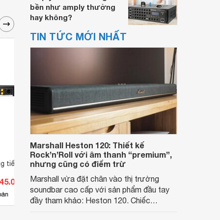
bền như amply thường
hay không?
TIN TỨC MỚI NHẤT
Marshall Heston 120: Thiết kế
Rock’n’Roll với âm thanh “premium”,
nhưng cũng có điểm trừ
ng tiếng hát Bosa
Máy nâng tiếng KIWI NK200
Máy n
Marshall vừa đặt chân vào thị trường
145.000 đ
Giá từ 1.980.000 đ
Giá 
soundbar cao cấp với sản phẩm đầu tay
1
bán
Có
nơi bán
Có
đầy tham khảo: Heston 120. Chiếc
soundbar này không chỉ có kích thước