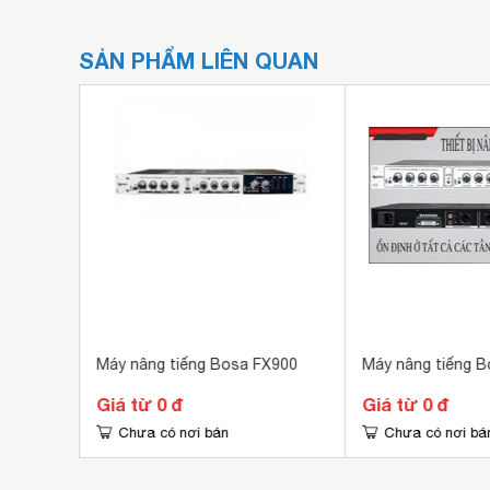
SẢN PHẨM LIÊN QUAN
3000
Máy nâng tiếng Bosa FX900
Máy nâng tiếng 
Giá từ 0 đ
Giá từ 0 đ
Chưa có nơi bán
Chưa có nơi bá