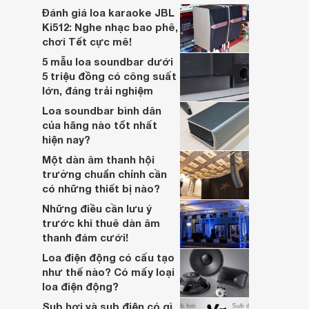
lớn, kết nối đa dạng, mà còn ghi điểm nhờ
Đánh giá loa karaoke JBL
“chất Marshall” cùng cấu trúc âm thanh
Ki512: Nghe nhạc bao phê,
5.1.2 đầy hứa hẹn.
chơi Tết cực mê!
5 mẫu loa soundbar dưới
5 triệu đồng có công suất
lớn, đáng trải nghiệm
Loa soundbar bình dân
của hãng nào tốt nhất
hiện nay?
Một dàn âm thanh hội
trường chuẩn chỉnh cần
có những thiết bị nào?
Những điều cần lưu ý
trước khi thuê dàn âm
thanh đám cưới!
Loa điện động có cấu tạo
như thế nào? Có mấy loại
loa điện động?
Sub hơi và sub điện có gì