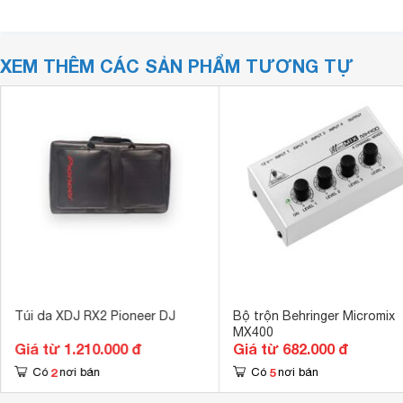
XEM THÊM CÁC SẢN PHẨM TƯƠNG TỰ
Túi da XDJ RX2 Pioneer DJ
Bộ trộn Behringer Micromix
MX400
Giá từ 1.210.000 đ
Giá từ 682.000 đ
2
5
Có
nơi bán
Có
nơi bán