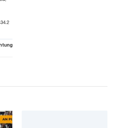
34.2
htung