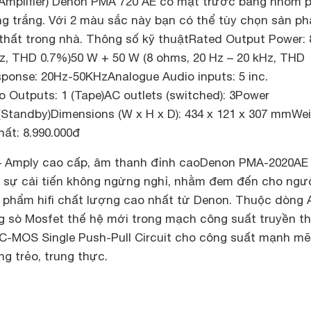
(Amplifier) Denon PMA 720 AE có mặt trước bằng nhôm p
ng trắng. Với 2 màu sắc này bạn có thể tùy chọn sản p
 thất trong nhà. Thông số kỹ thuậtRated Output Power:
Hz, THD 0.7%)50 W + 50 W (8 ohms, 20 Hz – 20 kHz, THD
ponse: 20Hz-50KHzAnalogue Audio inputs: 5 inc.
 Outputs: 1 (Tape)AC outlets (switched): 3Power
(Standby)Dimensions (W x H x D): 434 x 121 x 307 mmWei
hất: 8.990.000đ
 Amply cao cấp, âm thanh đỉnh cao
Denon PMA-2020AE
 sự cải tiến không ngừng nghỉ, nhằm đem đến cho ngư
 phẩm hifi chất lượng cao nhất từ Denon. Thuộc dòng 
g sò Mosfet thế hệ mới trong mạch công suất truyền t
-MOS Single Push-Pull Circuit cho công suất mạnh mẽ
g trẻo, trung thực.