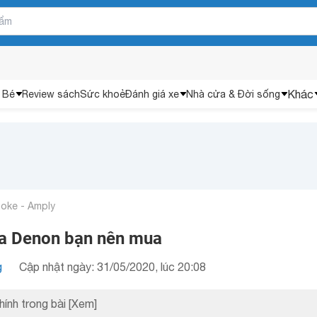
Khác
 Bé
Review sách
Sức khoẻ
Đánh giá xe
Nhà cửa & Đời sống
aoke - Amply
ủa Denon bạn nên mua
g
Cập nhật ngày: 31/05/2020, lúc 20:08
hính trong bài
[Xem]