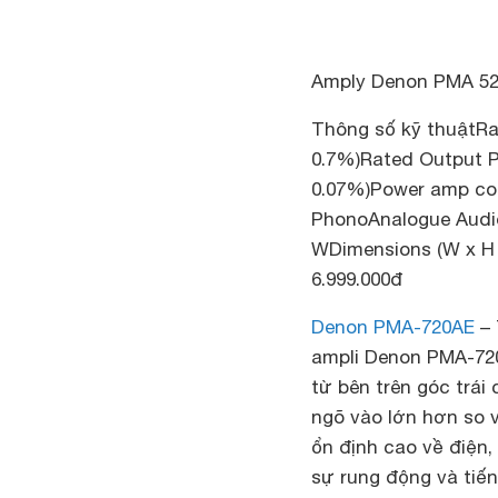
Amply Denon PMA 520
Thông số kỹ thuậtRa
0.7%)Rated Output P
0.07%)Power amp cons
PhonoAnalogue Audio
WDimensions (W x H x
6.999.000đ
Denon PMA-720AE
– 
ampli Denon PMA-720
từ bên trên góc trá
ngõ vào lớn hơn so v
ổn định cao về điện,
sự rung động và tiến