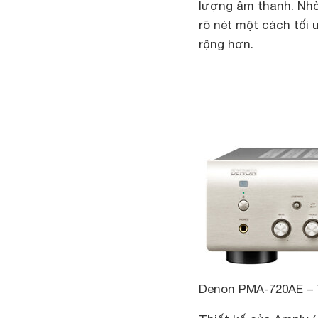
lượng âm thanh. Nhờ 
rõ nét một cách tối
rộng hơn.
Denon PMA-720AE – Th