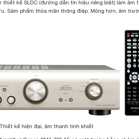
thiết kế SLDC (đường dẫn tín hiệu riêng biệt) làm âm 
 ưu. Sảm phẩm thỏa mãn thông điệp: Mỏng hơn, âm trư
iết kế hiện đại, âm thanh tinh khiết