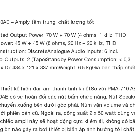
AE – Amply tầm trung, chất lượng tốt
ted Output Power: 70 W + 70 W (4 ohms, 1 kHz, THD
ower: 45 W + 45 W (8 ohms, 20 Hz – 20 kHz, THD
truction: DiscreteAnalogue Audio inputs: 6 incl.
-Outputs: 2 (Tape)Standby Power Consumption: < 0,3
 D): 434 x 121 x 337 mmWeight: 6.5 kgGiá bán thấp nhất
Thiết kế hiện đại, âm thanh tinh khiết
So với PMA-710 AE
AE có sự hoán đổi các nút bấm chức năng. Nút Speake
i chuyển xuống bên dưới góc phải. Núm vặn volume và c
ới phiên bản cũ. Ngoài ra, công suất 2 x 50 watt cùng v
 chiếc ampli này sẽ hoạt động cực kì êm ái, không có b
g ồn nào gây ra bởi thiết bị biến áp ảnh hưởng tới chất