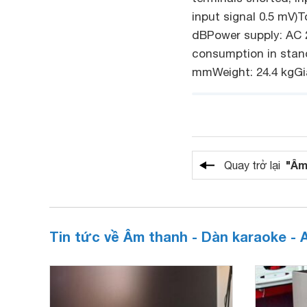
input signal 0.5 mV)T
dBPower supply: AC 
consumption in stand
mmWeight: 24.4 kgGi
"Âm
Quay trở lại
Tin tức về Âm thanh - Dàn karaoke - 