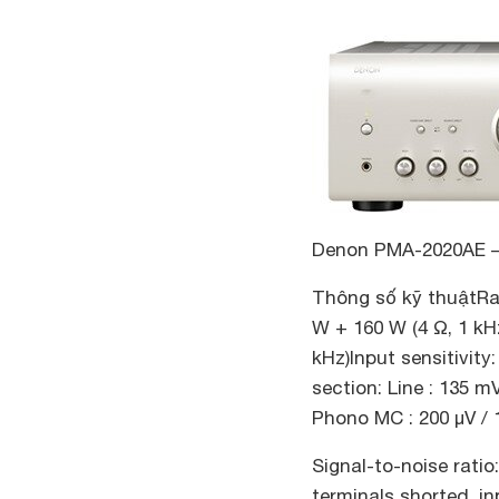
Denon PMA-2020AE –
Thông số kỹ thuậtRat
W + 160 W (4 Ω, 1 kH
kHz)Input sensitivit
section: Line : 135 m
Phono MC : 200 μV / 
Signal-to-noise ratio
terminals shorted, in