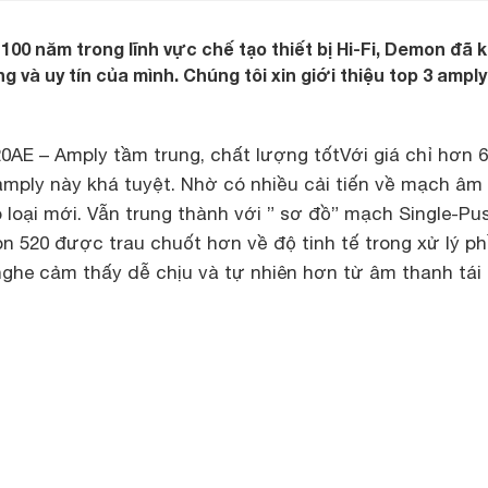
100 năm trong lĩnh vực chế tạo thiết bị Hi-Fi, Demon đã 
 và uy tín của mình. Chúng tôi xin giới thiệu top 3 ampl
AE – Amply tầm trung, chất lượng tốt
Với giá chỉ hơn 6
 amply này khá tuyệt. Nhờ có nhiều cải tiến về mạch âm
loại mới. Vẫn trung thành với ” sơ đồ” mạch Single-Pu
non 520 được trau chuốt hơn về độ tinh tế trong xử lý p
ghe cảm thấy dễ chịu và tự nhiên hơn từ âm thanh tái 