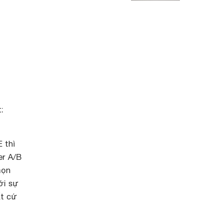
:
 thì
r A/B
họn
ới sự
ất cứ