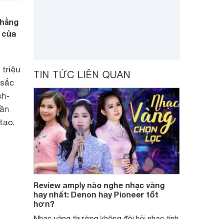
khẳng
y của
 triệu
TIN TỨC LIÊN QUAN
 sắc
sh-
hần
tạo.
Review amply nào nghe nhạc vàng
hay nhất: Denon hay Pioneer tốt
hơn?
Nhạc vàng thường không đòi hỏi nhạc tính