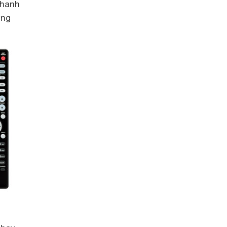
thanh
ờng