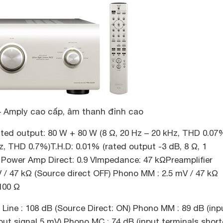
 Amply cao cấp, âm thanh đỉnh cao
ed output: 80 W + 80 W (8 Ω, 20 Hz – 20 kHz, THD 0.07
z, THD 0.7%)T.H.D: 0.01% (rated output -3 dB, 8 Ω, 1
y: Power Amp Direct: 0.9 VImpedance: 47 kΩPreamplifier
V / 47 kΩ (Source direct OFF) Phono MM : 2.5 mV / 47 kΩ
100 Ω
: Line : 108 dB (Source Direct: ON) Phono MM : 89 dB (inp
put signal 5 mV) Phono MC : 74 dB (input terminals short