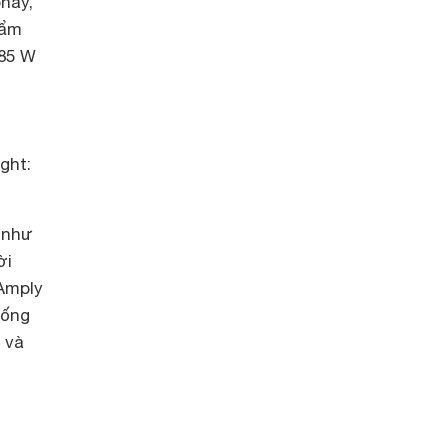
hay,
hẩm
 85 W
ght:
 như
ời
Amply
hống
 và