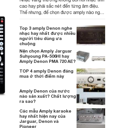
cao hay phải sắc nét đến từng âm điệu.
Thế nhưng, để chọn được amply nào nghe
nhạc vàng hay nhất lại không hề đơn giản.
Nhiều người thắc mắc nên lựa chọn
Top 3 amply Denon nghe
Denon hay Pioneer. Websosanh sẽ phân
nhạc hay nhất được nhiều
tích để giúp bạn lựa chọn dễ dàng hơn nhé!
người tiêu dùng ưa
chuộng
Nện chọn Amply Jarguar
Suhyoung PA-506HI hay
Amply Denon PMA 720 AE?
TOP 4 amply Denon đáng
mua ở thời điểm này
Amply Denon của nước
nào sản xuất? Chất lượng
ra sao?
Các mẫu Amply karaoke
hay nhất hiện nay của
Jarguar, Denon và
Pioneer