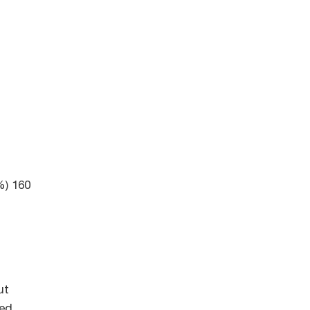
%) 160
ut
ed,