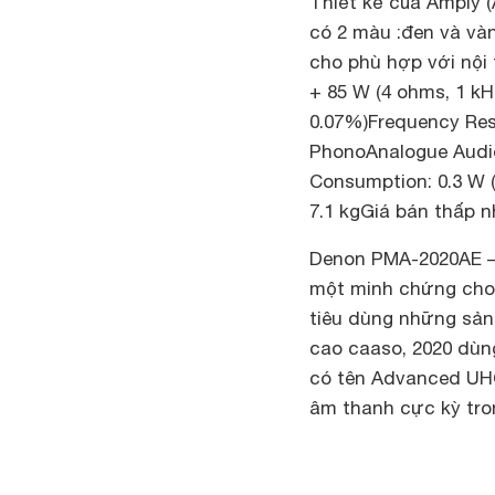
Thiết kế của Amply 
có 2 màu :đen và và
cho phù hợp với nội
+ 85 W (4 ohms, 1 k
0.07%)Frequency Res
PhonoAnalogue Audio
Consumption: 0.3 W 
7.1 kgGiá bán thấp n
Denon PMA-2020AE –
một minh chứng cho
tiêu dùng những sản
cao caaso, 2020 dùn
có tên Advanced UHC
âm thanh cực kỳ tron