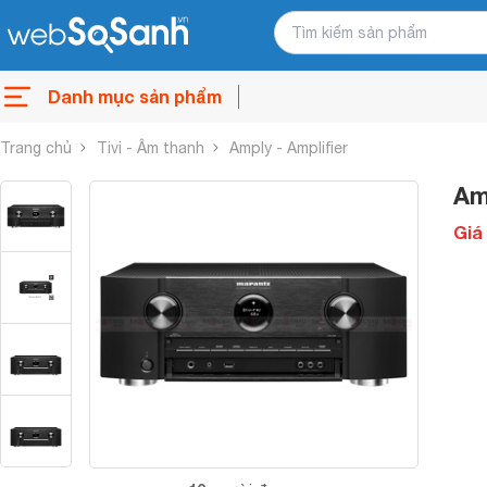
Danh mục sản phẩm
Trang chủ
Tivi - Âm thanh
Amply - Amplifier
Am
Giá 