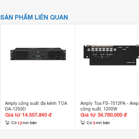
SẢN PHẨM LIÊN QUAN
Amply công suất đa kênh TOA
Amply Toa FS-7012PA - Amp
DA-1250D
công suất, 1200W
Giá từ 14.557.840 đ
Giá từ 34.760.000 đ
12
5
Có
nơi bán
Có
nơi bán