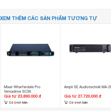
XEM THÊM CÁC SẢN PHẨM TƯƠNG TỰ
Mixer Wharferdale Pro
Ampli SE Audiotechnik MA-2
Versadrive SC36
Giá từ 23.890.000 đ
Giá từ 27.720.000 đ
5
4
Có
nơi bán
Có
nơi bán