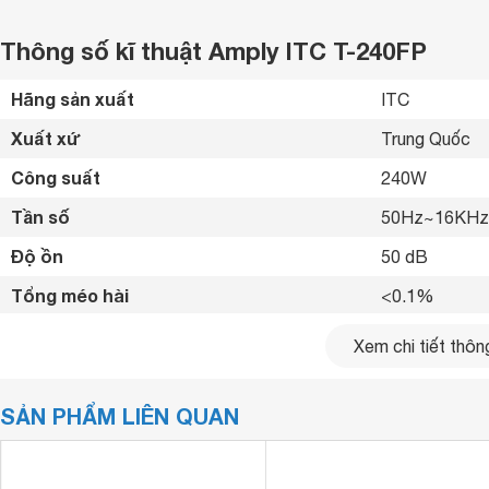
Thông số kĩ thuật Amply ITC T-240FP
Hãng sản xuất
ITC 
Xuất xứ
Trung Quốc 
Công suất
240W 
Tần số
50Hz~16KHz
Độ ồn
50 dB
Tổng méo hài
<0.1% 
Nguồn
110V-230V  5
Xem chi tiết thông
Kết nối khác
RCA 
SẢN PHẨM LIÊN QUAN
Kích thước
483 x 358 x 
Trọng lượng
13.52 kg