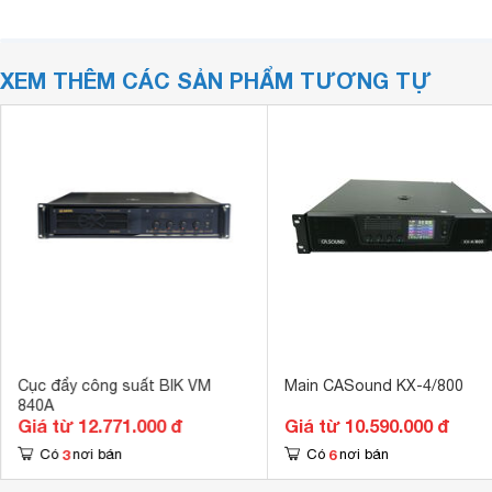
XEM THÊM CÁC SẢN PHẨM TƯƠNG TỰ
Cục đẩy công suất BIK VM
Main CASound KX-4/800
840A
Giá từ 12.771.000 đ
Giá từ 10.590.000 đ
3
6
Có
nơi bán
Có
nơi bán