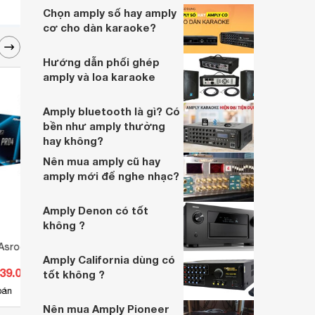
Chọn amply số hay amply
cơ cho dàn karaoke?
Hướng dẫn phối ghép
amply và loa karaoke
Amply bluetooth là gì? Có
bền như amply thường
hay không?
Nên mua amply cũ hay
amply mới để nghe nhạc?
Amply Denon có tốt
không ?
Asrock Z490 Pro 4
Amply phân tần Bosa USB-
Amply
Amply California dùng có
270W
Ultra
839.000 đ
Giá từ 4.150.000 đ
Giá 
tốt không ?
4
bán
Có
nơi bán
Có
Nên mua Amply Pioneer