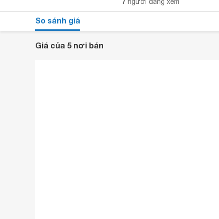
7
người đang xem
So sánh giá
Giá của 5 nơi bán