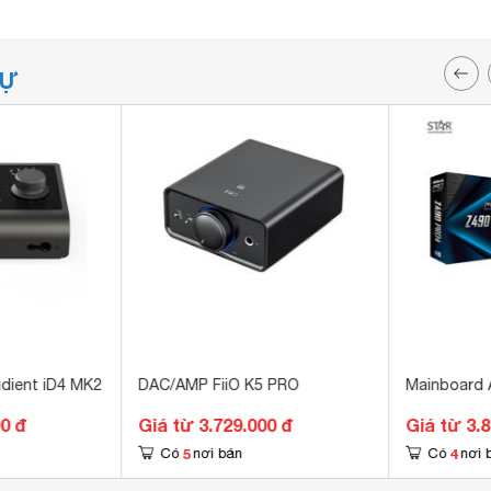
TỰ
dient iD4 MK2
DAC/AMP FiiO K5 PRO
Mainboard 
00 đ
Giá từ 3.729.000 đ
Giá từ 3.
5
4
Có
nơi bán
Có
nơi 