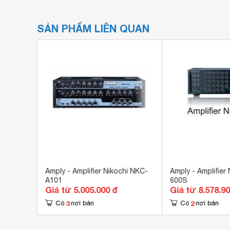
SẢN PHẨM LIÊN QUAN
0EQ
Amply - Amplifier Nikochi NKC-
Amply - Amplifier
A101
600S
Giá từ 5.005.000 đ
Giá từ 8.578.9
3
2
Có
nơi bán
Có
nơi bán