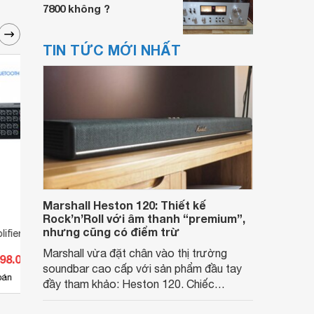
7800 không ?
TIN TỨC MỚI NHẤT
Marshall Heston 120: Thiết kế
Rock’n’Roll với âm thanh “premium”,
nhưng cũng có điểm trừ
lifier Nikochi NKC-
Ampli Nikochi NKC-S408B
Amply
Marshall vừa đặt chân vào thị trường
598.000 đ
Giá từ 6.248.000 đ
Giá 
soundbar cao cấp với sản phẩm đầu tay
4
bán
Có
nơi bán
Có
đầy tham khảo: Heston 120. Chiếc
soundbar này không chỉ có kích thước