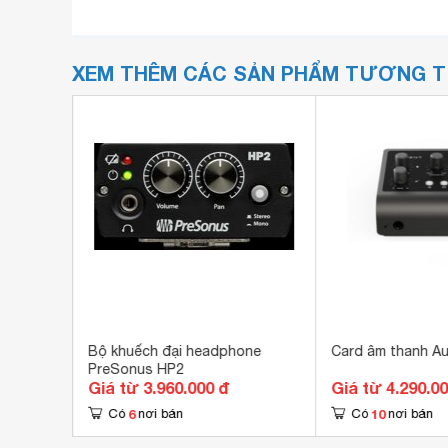
XEM THÊM CÁC SẢN PHẨM TƯƠNG 
0Ib
Bộ khuếch đại headphone
Card âm thanh Au
PreSonus HP2
Giá từ 3.960.000 đ
Giá từ 4.290.0
6
10
Có
nơi bán
Có
nơi bán