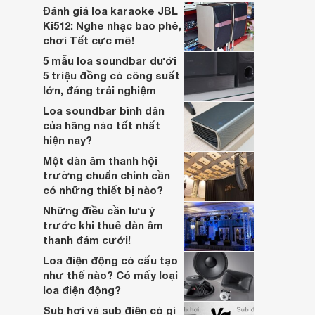
lớn, kết nối đa dạng, mà còn ghi điểm nhờ
Đánh giá loa karaoke JBL
“chất Marshall” cùng cấu trúc âm thanh
Ki512: Nghe nhạc bao phê,
5.1.2 đầy hứa hẹn.
chơi Tết cực mê!
5 mẫu loa soundbar dưới
5 triệu đồng có công suất
lớn, đáng trải nghiệm
Loa soundbar bình dân
của hãng nào tốt nhất
hiện nay?
Một dàn âm thanh hội
trường chuẩn chỉnh cần
có những thiết bị nào?
Những điều cần lưu ý
trước khi thuê dàn âm
thanh đám cưới!
Loa điện động có cấu tạo
như thế nào? Có mấy loại
loa điện động?
Sub hơi và sub điện có gì