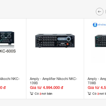
 Nikochi NKC-
Amply - Amplifier Nikochi NKC-
Amply - Amp
139B
T08B
00 đ
Giá từ 4.994.000 đ
Giá từ 4.
3
3
Có
nơi bán
Có
nơi 