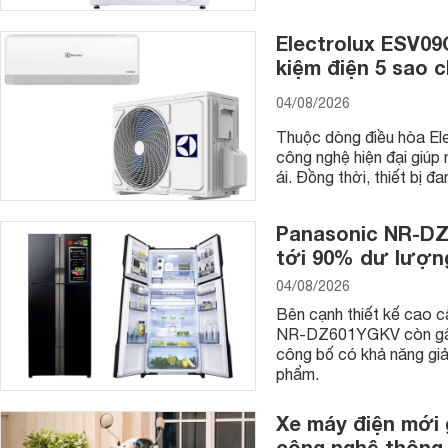
Electrolux ESV09C
kiệm điện 5 sao 
04/08/2026
Thuộc dòng điều hòa El
công nghệ hiện đại giúp 
ái. Đồng thời, thiết bị đ
Panasonic NR-DZ6
tới 90% dư lượn
04/08/2026
Bên cạnh thiết kế cao 
NR-DZ601YGKV còn gây
công bố có khả năng gi
phẩm.
Xe máy điện mới g
công nghệ thông