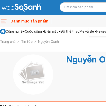
Danh mục sản phẩm
Công nghệ
Cuộc sống
Điện máy
Đồ thể thao
Mẹ và Bé
Revie
Trang chủ
Tin tức
Nguyễn Oanh
Nguyễn O