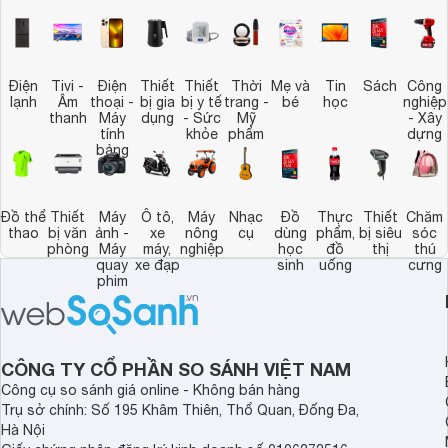
Điện
Tivi -
Điện
Thiết
Thiết
Thời
Mẹ và
Tin
Sách
Công
lạnh
Âm
thoại -
bị gia
bị y tế
trang -
bé
học
nghiệp
thanh
Máy
dụng
- Sức
Mỹ
- Xây
tính
khỏe
phẩm
dựng
bảng
Đồ thể
Thiết
Máy
Ô tô,
Máy
Nhạc
Đồ
Thực
Thiết
Chăm
thao
bị văn
ảnh -
xe
nông
cụ
dùng
phẩm,
bị siêu
sóc
phòng
Máy
máy,
nghiệp
học
đồ
thị
thú
quay
xe đạp
sinh
uống
cưng
phim
CÔNG TY CỔ PHẦN SO SÁNH VIỆT NAM
Công cụ so sánh giá online - Không bán hàng
Trụ sở chính: Số 195 Khâm Thiên, Thổ Quan, Đống Đa,
Hà Nội