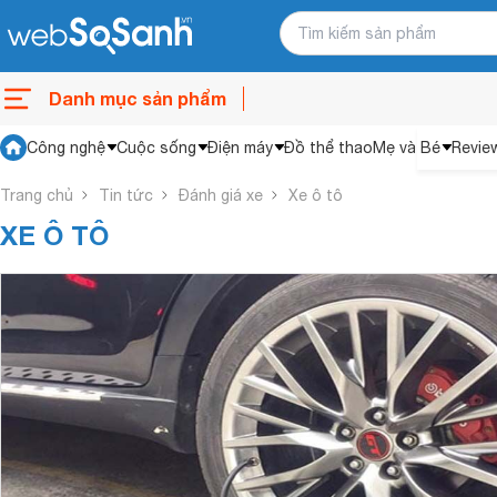
Danh mục sản phẩm
Công nghệ
Cuộc sống
Điện máy
Đồ thể thao
Mẹ và Bé
Revie
Trang chủ
Tin tức
Đánh giá xe
Xe ô tô
XE Ô TÔ