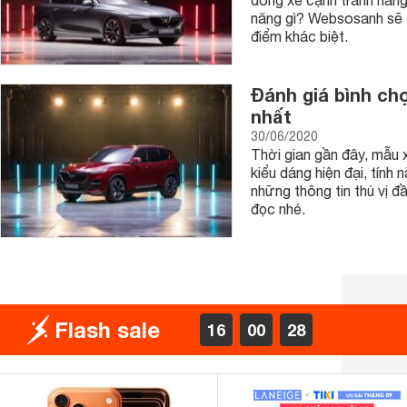
dòng xe cạnh tranh hãn
năng gì? Websosanh sẽ 
điểm khác biệt.
Đánh giá bình ch
nhất
30/06/2020
Thời gian gần đây, mẫu x
kiểu dáng hiện đại, tính 
những thông tin thú vị 
đọc nhé.
Flash sale
16
00
27