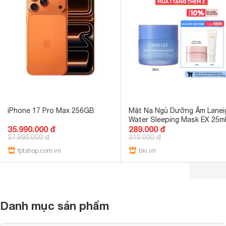
iPhone 17 Pro Max 256GB
Mặt Nạ Ngủ Dưỡng Ẩm Lanei
Water Sleeping Mask EX 25m
35.990.000 đ
289.000 đ
37.990.000 đ
310.000 đ
fptshop.com.vn
tiki.vn
Danh mục sản phẩm