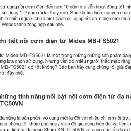
h sử dụng nồi cơm điện đến hơn 10 năm mà vẫn hoạt động tốt, n
ỉ sử dụng 1-2 năm rồi lại thay mới. Sau khi tìm hiểu, nguyên nhâ
nh là nhiều người chưa biết cách sử dụng nồi cơm điện mới mu
 Websosanh tổng hợp sau nhé.
chi tiết nồi cơm điện tử Midea MB-FS5021
 tử Midea MB-FS5021 là một trong những những sản phẩm đa
ùng lựa chọn sử dụng. Nhưng vẫn có nhiều người thắc mắc rằng
 MB-FS5021 có tốt không? Các bạn hãy cùng chúng tôi giải đá
ưới đây nhé.
những tính năng nổi bật nồi cơm điện tử đa n
-TC50VN
a năng là sản phẩm vô cùng mới lạ đối với nhiều chị em nội trợ.
cùng chúng tôi khám phá ngay món đồ gia dụng hiện đại và tiện l
i cơm điện tử đa năng Sharp KN-TC50VN vô cùng chi tiết dưới 