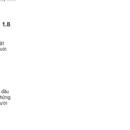
 1.8
ật
với
 dầu
những
gười