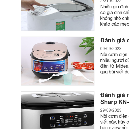
26/10/2023
Nhiều gia đìn
có gia đình ch
không nhỏ chí
khảo các mẹo
Đánh giá 
09/09/2023
Nồi cơm điện
nhiều người d
điện tử Midea
qua bài viết d
Đánh giá 
Sharp KN
29/08/2023
Nồi cơm điện đ
viết này, hãy 
bài review nồ