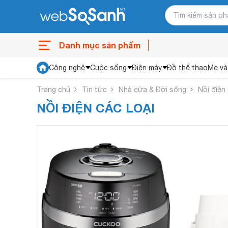
Danh mục sản phẩm
Công nghệ
Cuộc sống
Điện máy
Đồ thể thao
Mẹ và
Trang chủ
Tin tức
Nhà cửa & Đời sống
Nồi điện 
NỒI ĐIỆN CÁC LOẠI