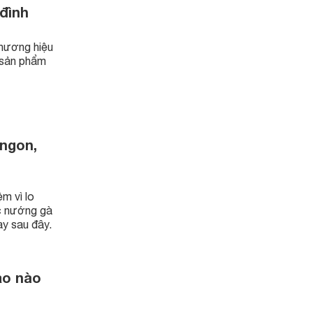
 đình
thương hiệu
 sản phẩm
ngon,
m vì lo
ức nướng gà
ay sau đây.
ạo nào