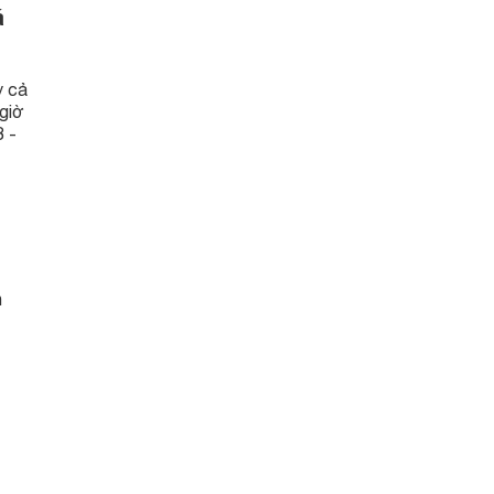
á
y cả
giờ
 -
n