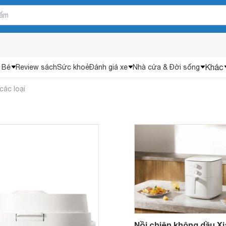
Khác
 Bé
Review sách
Sức khoẻ
Đánh giá xe
Nhà cửa & Đời sống
các loại
Nồi chiên không dầu Xi