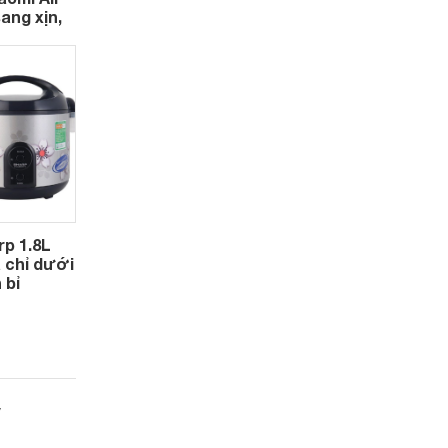
sang xịn,
p 1.8L
 chỉ dưới
 bỉ
y