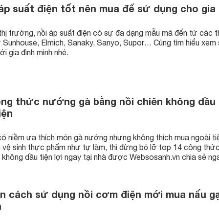
 áp suất điện tốt nên mua để sử dụng cho gia
 thị trường, nồi áp suất điện có sự đa dạng mẫu mã đến từ các 
 Sunhouse, Elmich, Sanaky, Sanyo, Supor… Cùng tìm hiểu xem
i gia đình mình nhé.
ng thức nướng gà bằng nồi chiên không dầu 
iện
ó niềm ưa thích món gà nướng nhưng không thích mua ngoài tiệ
 vệ sinh thực phẩm như tự làm, thì đừng bỏ lỡ top 14 công th
n không dầu tiện lợi ngay tại nhà được Websosanh.vn chia sẻ ng
 cách sử dụng nồi cơm điện mới mua nấu g
n