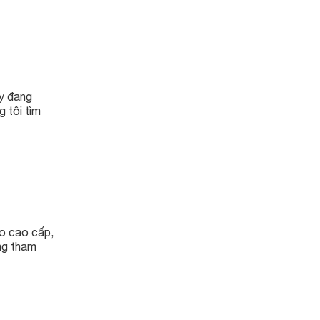
ày đang
 tôi tìm
oo cao cấp,
ng tham