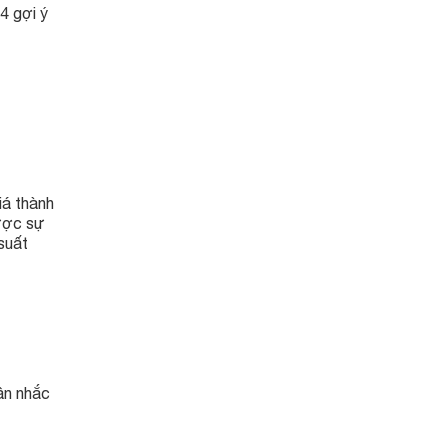
4 gợi ý
iá thành
được sự
suất
ân nhắc