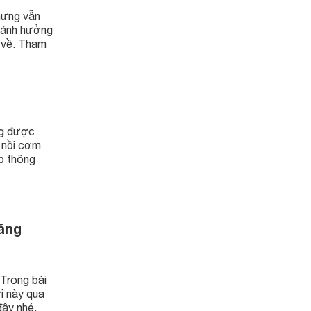
hưng vẫn
n ảnh hưởng
a về. Tham
ng được
 nồi cơm
p thông
ăng
 Trong bài
ợi này qua
đây nhé.