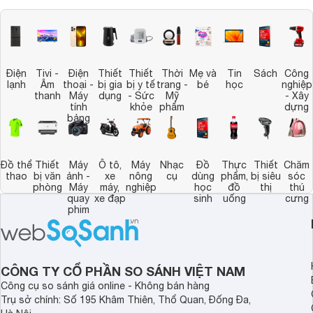
Điện
Tivi -
Điện
Thiết
Thiết
Thời
Mẹ và
Tin
Sách
Công
lạnh
Âm
thoại -
bị gia
bị y tế
trang -
bé
học
nghiệp
thanh
Máy
dụng
- Sức
Mỹ
- Xây
tính
khỏe
phẩm
dựng
bảng
Đồ thể
Thiết
Máy
Ô tô,
Máy
Nhạc
Đồ
Thực
Thiết
Chăm
thao
bị văn
ảnh -
xe
nông
cụ
dùng
phẩm,
bị siêu
sóc
phòng
Máy
máy,
nghiệp
học
đồ
thị
thú
quay
xe đạp
sinh
uống
cưng
phim
CÔNG TY CỔ PHẦN SO SÁNH VIỆT NAM
Công cụ so sánh giá online - Không bán hàng
Trụ sở chính: Số 195 Khâm Thiên, Thổ Quan, Đống Đa,