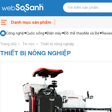
Danh mục sản phẩm
Công nghệ
Cuộc sống
Điện máy
Đồ thể thao
Mẹ và Bé
Revie
Trang chủ
Tin tức
Thiết bị nông nghiệp
THIẾT BỊ NÔNG NGHIỆP