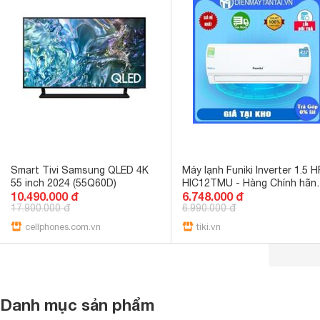
Smart Tivi Samsung QLED 4K
Máy lạnh Funiki Inverter 1.5 H
55 inch 2024 (55Q60D)
HIC12TMU - Hàng Chính hãn
10.490.000 đ
6.748.000 đ
Chỉ giao HCM
17.900.000 đ
6.990.000 đ
cellphones.com.vn
tiki.vn
Danh mục sản phẩm