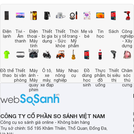
Điện
Tivi -
Điện
Thiết
Thiết
Thời
Mẹ và
Tin
Sách
Công
lạnh
Âm
thoại -
bị gia
bị y tế
trang -
bé
học
nghiệp
thanh
Máy
dụng
- Sức
Mỹ
- Xây
tính
khỏe
phẩm
dựng
bảng
Đồ thể
Thiết
Máy
Ô tô,
Máy
Nhạc
Đồ
Thực
Thiết
Chăm
thao
bị văn
ảnh -
xe
nông
cụ
dùng
phẩm,
bị siêu
sóc
phòng
Máy
máy,
nghiệp
học
đồ
thị
thú
quay
xe đạp
sinh
uống
cưng
phim
CÔNG TY CỔ PHẦN SO SÁNH VIỆT NAM
Công cụ so sánh giá online - Không bán hàng
Trụ sở chính: Số 195 Khâm Thiên, Thổ Quan, Đống Đa,