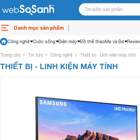
Danh mục sản phẩm
Công nghệ
Cuộc sống
Điện máy
Đồ thể thao
Mẹ và Bé
Revie
Trang chủ
Tin tức
Công nghệ
Thiết bị - Linh kiện máy tính
THIẾT BỊ - LINH KIỆN MÁY TÍNH