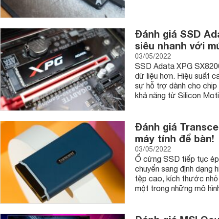
Đánh giá SSD Ad
siêu nhanh với m
03/05/2022
SSD Adata XPG SX8200 P
dữ liệu hơn. Hiệu suất 
sự hỗ trợ dành cho chip 
khả năng từ Silicon Mo
Đánh giá Transc
máy tính để bàn!
03/05/2022
Ổ cứng SSD tiếp tục ép 
chuyển sang định dạng hi
tệp cao, kích thước nh
một trong những mô hình