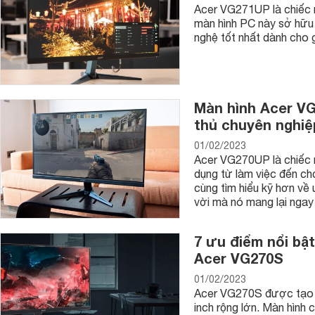
Acer VG271UP là chiếc m
màn hình PC này sở hữu 
nghệ tốt nhất dành cho 
Màn hình Acer V
thủ chuyên nghiệ
01/02/2023
Acer VG270UP là chiếc 
dụng từ làm việc đến ch
cùng tìm hiểu kỹ hơn về
vời mà nó mang lại ngay 
7 ưu điểm nổi bậ
Acer VG270S
01/02/2023
Acer VG270S được tạo r
inch rộng lớn. Màn hình