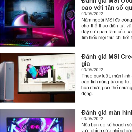
Đánh giá MSI Ocu
cao với tần số q
03/05/2022
Năm ngoái MSI đã công
cho thể thao điện tử, v
dậy sự quan tâm của cá
tìm hiểu mọi thứ chi tiế
Đánh giá MSI Cr
gia
03/05/2022
Theo quy luật, màn hình
các tính năng tương tự
họa nhưng có thể chứng
động.
Đánh giá màn hìn
03/05/2022
Nếu bạn có kế hoạch sử 
vực chỉnh sửa nhiều hơn,