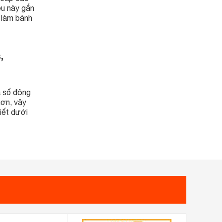
ệu này gắn
y làm bánh
,
a số đông
hơn, vậy
iết dưới