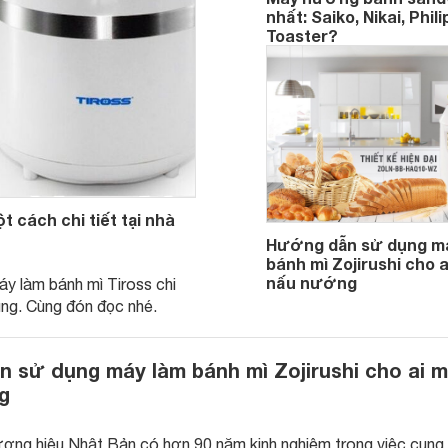
nhất: Saiko, Nikai, Phili
Toaster?
cách chi tiết tại nhà
Hướng dẫn sử dụng m
bánh mì Zojirushi cho 
nấu nướng
áy làm bánh mì Tiross chi
ụng. Cùng đón đọc nhé.
 sử dụng máy làm bánh mì Zojirushi cho ai 
g
thương hiệu Nhật Bản có hơn 90 năm kinh nghiệm trong việc cung