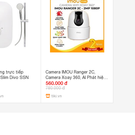
g trực tiếp
Camera IMOU Ranger 2C,
 Slim Divo SSN
Camera Xoay 360, AI Phát hiện
560.000 đ
người, màng trập riêng tư
780.000 đ
2MP4MP - Hàng Chính Hãng -
2MP
vn
tiki.vn