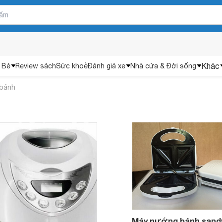
Khác
 Bé
Review sách
Sức khoẻ
Đánh giá xe
Nhà cửa & Đời sống
 bánh
Máy nướng bánh sand