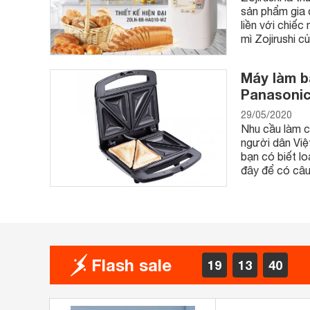
sản phẩm gia 
liền với chiếc
mì Zojirushi c
Máy làm bá
Panasoni
29/05/2020
Nhu cầu làm c
người dân Việ
bạn có biết l
đây để có câu 
Flash sale
19
13
40