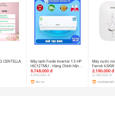
G CENTELLA
Máy lạnh Funiki Inverter 1.5 HP
Máy nước nón
HIC12TMU - Hàng Chính hãng
Ferroli 4,5KW
6.748.000 đ
2.190.000 đ
Chỉ giao HCM
6.990.000 đ
2.190.000 đ
tiki.vn
mediamart.