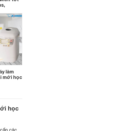
ps,
áy làm
ai mới học
mới học
 cấp các