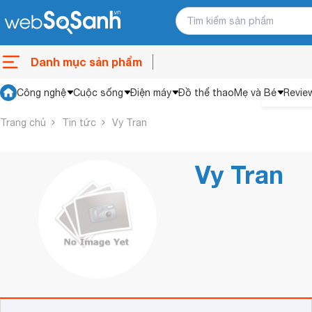
Danh mục sản phẩm
Công nghệ
Cuộc sống
Điện máy
Đồ thể thao
Mẹ và Bé
Revie
Trang chủ
Tin tức
Vy Tran
Vy Tran