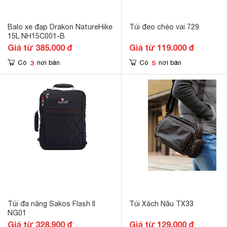
Balo xe đạp Drakon NatureHike
Túi đeo chéo vai 729
15L NH15C001-B
Giá từ 385.000 đ
Giá từ 119.000 đ
3
5
Có
nơi bán
Có
nơi bán
Túi đa năng Sakos Flash II
Túi Xách Nâu TX33
NG01
Giá từ 328.900 đ
Giá từ 129.000 đ