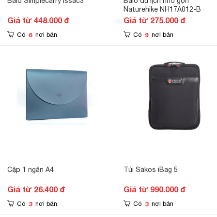
Balo Simplecarry Issac3
Balo du lịch nhỏ gọn
Naturehike NH17A012-B
Giá từ 448.000 đ
Giá từ 275.000 đ
6
9
Có
nơi bán
Có
nơi bán
Cặp 1 ngăn A4
Túi Sakos iBag 5
Giá từ 26.400 đ
Giá từ 990.000 đ
3
3
Có
nơi bán
Có
nơi bán