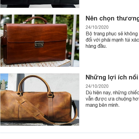
Ba lô, cặp, túi xách nam du lịch cũng là đồ vật hữu hiệu giúp
du lịch với bạn bè.
Cách bảo quản và sử dụng ba lô, cặp túi xách 
Nên chọn thương 
24/10/2020
Bộ trang phục sẽ không 
đối với phái mạnh túi x
hàng đầu.
Những lợi ích nổi
24/10/2020
Dù hiện nay, những chiếc
vẫn được ưa chuộng hơn 
mang bên mình.