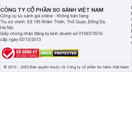
Vệ sinh balo, cặp, túi xách nam định kỳ bằng cách giặt và phơ
CÔNG TY CỔ PHẦN SO SÁNH VIỆT NAM
Không đựng đồ quá nặng so với sức chứa có ba lô, cặp, túi
Công cụ so sánh giá online - Không bán hàng
Trụ sở chính: Số 195 Khâm Thiên, Thổ Quan, Đống Đa,
Ba lô, cặp, túi xách nam thật sự rất hữu ích, không chỉ sử 
Hà Nội
dùng cẩn thận, thuận tiện tìm kiếm và phục vụ việc học tập, l
Giấy chứng nhận đăng ký kinh doanh số 0106373516,
bảo quản balo, cặp, túi xách nam để có thể duy trì được độ
cấp ngày 02/12/2013
© 2013 - 2023 Bản quyền thuộc về Công ty cổ phần So Sánh Việt Nam