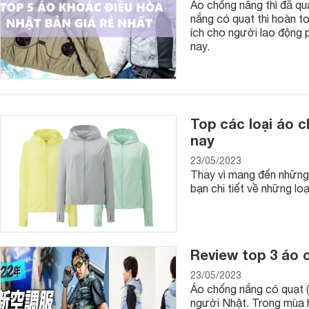
Áo chống nắng thì đã qu
trường hợp, ngoài ra thì dễ dàng trong việc phối đồ. Tuy nh
nắng có quạt thì hoàn to
chi tiết và hoa văn ngộ nghĩnh, theo trend,... để dùng đi chơi, 
ích cho người lao động ph
nay.
Về màu sắc
Nam giới hiện nay thường không thích những dòng ba lô có 
sự đơn giản, giản dị, nhưng vẫn sang trọng, lịch lãm. Các d
Top các loại áo 
chọn nhiều hơn cả, chẳng hạn như: xám, đen, rêu, nâu,...
nay
23/05/2023
Thay vì mang đến những 
Về chất liệu
bạn chi tiết về những l
Đa phần phái mạnh không có sở thích sưu tầm như các chị 
liệu và độ bền của sản phẩm nhiều hơn cả. Những chiếc ba 
trong, khả năng chống thấm, chống bụi bẩn tốt. Các chất liệu
độ bền cao, thích hợp cho những kỳ nghỉ dưỡng, đi làm, đi chơ
Review top 3 áo 
23/05/2023
Áo chống nắng có quạt (
Về kết cấu
người Nhật. Trong mùa h