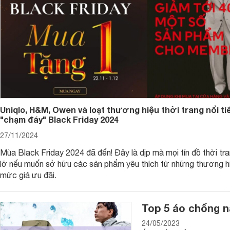
Uniqlo, H&M, Owen và loạt thương hiệu thời trang nổi ti
"chạm đáy" Black Friday 2024
Ba lô nam AGVA Wanderer 15.6”
27/11/2024
Lựa chọn ba lô nam cần dựa trên những tiêu chí nào?
Mùa Black Friday 2024 đã đến! Đây là dịp mà mọi tín đồ thời tr
Để chọn được một chiếc ba lô nam thích hợp thì chúng ta cầ
lỡ nếu muốn sở hữu các sản phẩm yêu thích từ những thương hi
đẹp mà sản phẩm cần phải phù hợp với kiểu dáng và điều kiện
mức giá ưu đãi.
có thể tham khảo:
Về thiết kế
Top 5 áo chống nắ
Một chiếc ba lô nam tính thường có những kiểu dáng đơn giản
24/05/2023
tính, độc đáo. Mẫu ba lô nam đơn giản được nhiều người lựa