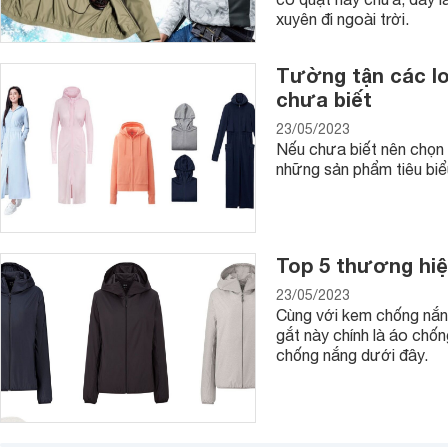
xuyên đi ngoài trời.
Tường tận các lo
chưa biết
23/05/2023
Nếu chưa biết nên chọn 
những sản phẩm tiêu biể
Top 5 thương hiệ
23/05/2023
Cùng với kem chống nắng
Ba lô nam đi học phong cách Hàn Quốc
gắt này chính là áo chốn
chống nắng dưới đây.
Năm 2020 nên chọn ba lô nam loại nào
Ba lô nam AGVA Wanderer 15.6”
Đây là một trong những dòng ba lô nam đi làm giúp bạn có 