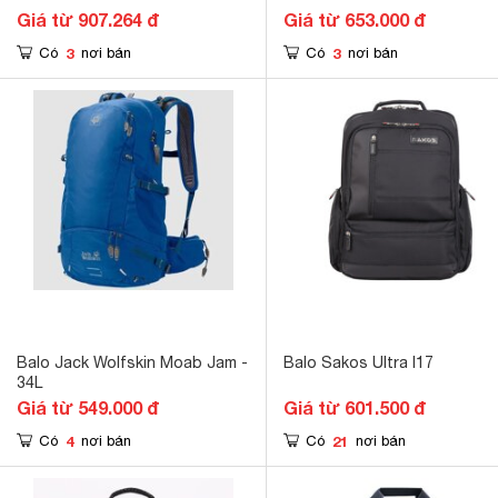
Giá từ 907.264 đ
Giá từ 653.000 đ
3
3
Có
nơi bán
Có
nơi bán
Balo Jack Wolfskin Moab Jam -
Balo Sakos Ultra I17
34L
Giá từ 549.000 đ
Giá từ 601.500 đ
4
21
Có
nơi bán
Có
nơi bán