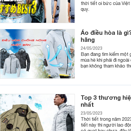
thời tiết oi bức của Việ
Mặc dù nam giới thường chọn những chiếc ba lô nam có thiế
quỵ.
việc kết cấu bên trong của ba lô đơn giản. Các ngăn phụ, ngă
ngăn nắp nhất, đồ đạc dễ tìm không bị xáo trộn lên nhau.
Áo điều hòa là g
hãng
24/05/2023
Bạn đang tìm kiếm một g
mùa hè khi phải đi ngoài
bạn không tham khảo thử
Top 3 thương hiệ
nhất
23/05/2023
Thời tiết trong năm 202
tiết này thì người lao 
có quạt hay chưa, đây l