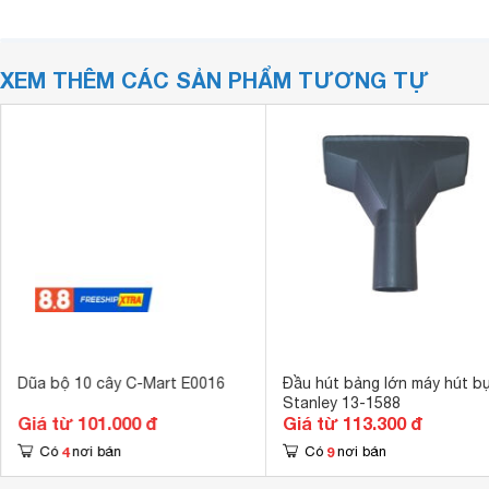
XEM THÊM CÁC SẢN PHẨM TƯƠNG TỰ
Dũa bộ 10 cây C-Mart E0016
Đầu hút bảng lớn máy hút bụ
Stanley 13-1588
Giá từ 101.000 đ
Giá từ 113.300 đ
4
9
Có
nơi bán
Có
nơi bán