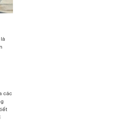
là
n
a các
ng
tiết
ỉ