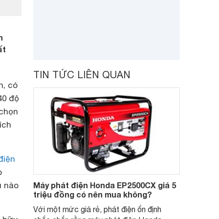
n
ất
TIN TỨC LIÊN QUAN
n, có
40 độ
 chọn
ích
điện
o
u nào
Máy phát điện Honda EP2500CX giá 5
triệu đồng có nên mua không?
Với một mức giá rẻ, phát điện ổn định