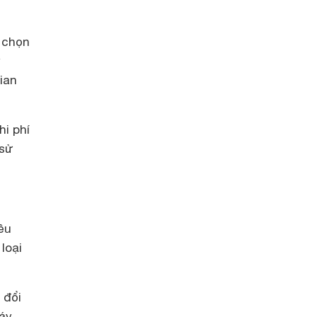
n chọn
y
ian
hi phí
 sử
ều
loại
 đổi
máy