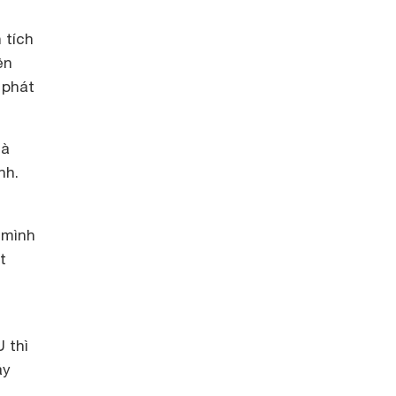
 tích
ện
 phát
là
nh.
 mình
t
 thì
áy