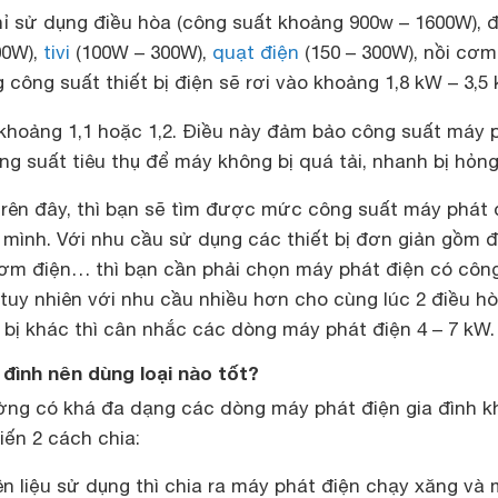
hỉ sử dụng điều hòa (công suất khoảng 900w – 1600W), 
00W),
tivi
(100W – 300W),
quạt điện
(150 – 300W), nồi cơm
g công suất thiết bị điện sẽ rơi vào khoảng 1,8 kW – 3,5
 khoảng 1,1 hoặc 1,2. Điều này đảm bảo công suất máy 
ng suất tiêu thụ để máy không bị quá tải, nhanh bị hỏng
rên đây, thì bạn sẽ tìm được mức công suất máy phát 
 mình. Với nhu cầu sử dụng các thiết bị đơn giản gồm đ
cơm điện… thì bạn cần phải chọn máy phát điện có côn
tuy nhiên với nhu cầu nhiều hơn cho cùng lúc 2 điều hò
 bị khác thì cân nhắc các dòng máy phát điện 4 – 7 kW.
 đình nên dùng loại nào tốt?
rường có khá đa dạng các dòng máy phát điện gia đình k
iến 2 cách chia:
ên liệu sử dụng thì chia ra máy phát điện chạy xăng và