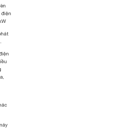
đèn
 điện
 kW
phát
.
điện
iều
g
a,
hác
 máy