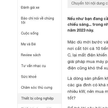
Chuyển tới nội dung c
Đánh giá xe
Nếu như bạn đang cần
Báo chí nói về chúng
tôi
chiếu sáng... trong n
năm 2023 này.
Cuộc sống
Mặc dù mới bước vào
Mẹ và Bé
nơi cắt tới cả 10 tiế
C, lại mất điện khiến
Review sách
giải pháp mua máy p
Tư vấn nhạc cụ
điện cũng khó thể xu
Sức khoẻ
Là dòng sản phẩm k
các gia đình có khá
Chăm sóc thú cưng
nhiêu kW, nên mua m
tốt?
Thiết bị công nghiệp