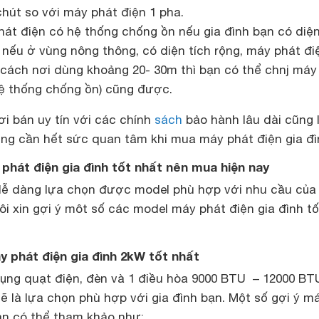
hút so với máy phát điện 1 pha.
hát điện có hệ thống chống ồn nếu gia đình bạn có diện
 nếu ở vùng nông thông, có diện tích rộng, máy phát đi
cách nơi dùng khoảng 20- 30m thì bạn có thể chnj máy
hệ thống chống ồn) cũng được.
i bán uy tín với các chính
sách
bảo hành lâu dài cũng 
ng cần hết sức quan tâm khi mua máy phát điện gia đì
 phát điện gia đình tốt nhất nên mua hiện nay
dễ dàng lựa chọn được model phù hợp với nhu cầu của
ôi xin gợi ý môt số các model máy phát điện gia đình tố
y phát điện gia đình 2kW tốt nhất
dụng quạt điện, đèn và 1 điều hòa 9000 BTU – 12000 BTU
 là lựa chọn phù hợp với gia đình bạn. Một số gợi ý m
n có thể tham khảo như: