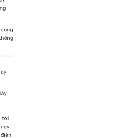
ống
 công
 không
máy
dây
 tới
 máy
 điện