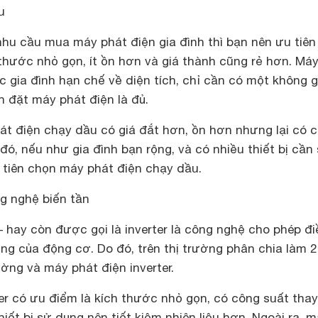
u
nhu cầu mua máy phát điện gia đình thì bạn nên ưu tiê
thước nhỏ gọn, ít ồn hơn và giá thành cũng rẻ hơn. Má
 gia đình hạn chế về diện tích, chỉ cần có một không g
 đặt máy phát điện là đủ.
át điện chạy dầu có giá đắt hơn, ồn hơn nhưng lại có c
đó, nếu như gia đình bạn rộng, và có nhiều thiết bị cần
 tiên chọn máy phát điện chạy dầu.
ng nghệ biến tần
 hay còn được gọi là inverter là công nghệ cho phép đi
ng của động cơ. Do đó, trên thị trường phân chia làm 2 
ờng và máy phát điện inverter.
er có ưu điểm là kích thước nhỏ gọn, có công suất thay
hiết bị sử dụng nên tiết kiệm nhiên liệu hơn. Ngoài ra, 