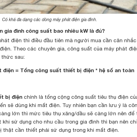
Có khá đa dạng các dòng máy phát điện gia đình.
n gia đình công suất bao nhiêu kW là đủ?
hát điện thì điều đầu tiên mà người mua cần cân nhắc 
điện. Theo các chuyên gia, công suất của máy phát điệ
 thức sau:
điện = Tổng công suất thiết bị điện * hệ số an toàn
t bị điện
chính là tổng cộng công suất tiêu thụ điện củ
iến sẽ dùng khi mất điện. Tuy nhiên bạn cần lưu ý là cô
àng lớn thì mức tiêu thụ xăng/dầu sẽ càng lớn nên để 
ệt khi sử dụng cho nhu cầu trong gia đình thì bạn nên ch
ị thật cần thiết phải sử dụng trong khi mất điện.