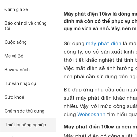
Đánh giá xe
Máy phát điện 10kw là dòng má
đình mà còn có thể phục vụ c
Báo chí nói về chúng
quy mô vừa và nhỏ. Vậy, nên m
tôi
Cuộc sống
Sử dụng
máy phát điện
là một
công ty, cơ sở sản xuất kinh 
Mẹ và Bé
thời tiết khắc nghiệt thì tìn
Việc mất điện sẽ ảnh hưởng đ
Review sách
nên phải cần sử dụng đến ng
Tư vấn nhạc cụ
Để đáp ứng nhu cầu của ngườ
Sức khoẻ
suất máy phát điện khác nha
nhiều. Vậy, với mức công suấ
Chăm sóc thú cưng
cùng
Websosanh
tìm hiểu qua
Thiết bị công nghiệp
Máy phát điện 10kw ai nên 
Máy phát điện có công suất 1