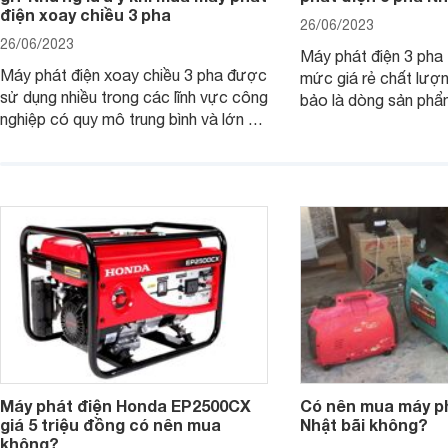
điện xoay chiều 3 pha
26/06/2023
26/06/2023
Máy phát điện 3 pha 
Máy phát điện xoay chiều 3 pha được
mức giá rẻ chất lượ
sử dụng nhiều trong các lĩnh vực công
bảo là dòng sản phẩ
nghiệp có quy mô trung bình và lớn để
mua. Tuy nhiên, để 
đảm bảo nhu cầu kinh doanh của các
được sản phẩm chất
gia đình hay các công ty.
phải nắm được những
cần thiết như sau.
Máy phát điện Honda EP2500CX
Có nên mua máy ph
giá 5 triệu đồng có nên mua
Nhật bãi không?
không?