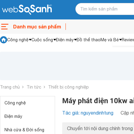
Danh mục sản phẩm
Công nghệ
Cuộc sống
Điện máy
Đồ thể thao
Mẹ và Bé
Revie
Trang chủ
Tin tức
Thiết bị công nghiệp
Máy phát điện 10kw a
Công nghệ
Tác giả: nguyendinhtung
Cập nh
Điện máy
Chuyển tới nội dung chính trong 
Nhà cửa & Đời sống