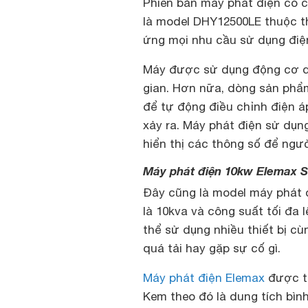
Phiên bản máy phát điện có c
là model DHY12500LE thuộc t
ứng mọi nhu cầu sử dụng điệ
Máy được sử dụng động cơ di
gian. Hơn nữa, dòng sản phẩm 
để tự động điều chỉnh điện á
xảy ra. Máy phát điện sử dụn
hiển thị các thông số để ngư
Máy phát điện 10kw Elemax 
Đây cũng là model máy phát đ
là 10kva và công suất tối đa 
thể sử dụng nhiều thiết bị cù
quá tải hay gặp sự cố gì.
Máy phát điện Elemax
được tr
Kem theo đó là dung tích bình