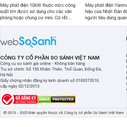
Máy phát điện 10kW thuộc mức công
Máy phát điện Yanma
suất lớn được sử dụng cho các văn
hiệu của Nhật Bản đ
phòng hoặc chung cư mini. Có rất
người tiêu dùng quan
nhiều phiên bản khác nhau đáng để
Dòng sản phẩm liệu 
bạn tham khảo và lựa chọn.
như lời đồn?
CÔNG TY CỔ PHẦN SO SÁNH VIỆT NAM
Công cụ so sánh giá online - Không bán hàng
Trụ sở chính: Số 195 Khâm Thiên, Thổ Quan, Đống Đa,
Hà Nội
Giấy chứng nhận đăng ký kinh doanh số 0106373516,
cấp ngày 02/12/2013
© 2013 - 2023 Bản quyền thuộc về Công ty cổ phần So Sánh Việt Nam