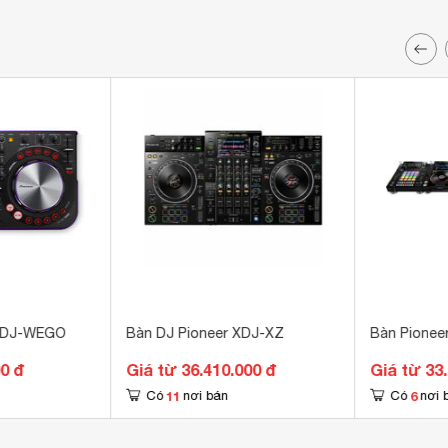
 DDJ-WEGO
Bàn DJ Pioneer XDJ-XZ
Bàn Pionee
00 đ
Giá từ 36.410.000 đ
Giá từ 33
11
6
Có
nơi bán
Có
nơi 