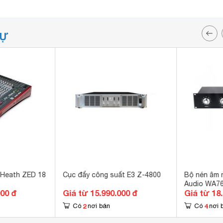
TỰ
& Heath ZED 18
Cục đẩy công suất E3 Z-4800
Bộ nén âm 
Audio WA76
000 đ
Giá từ 15.990.000 đ
Giá từ 18
Compresso
2
4
Có
nơi bán
Có
nơi 