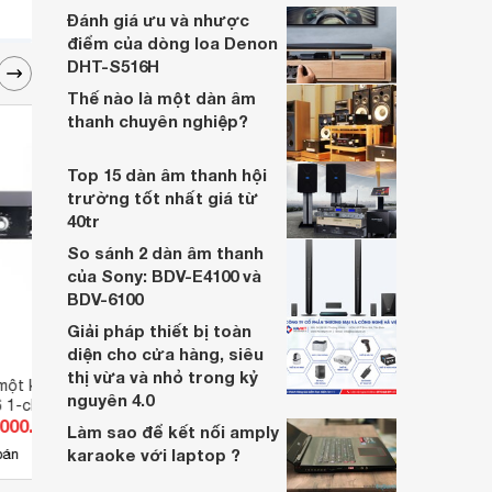
buổi tiệc cũng không hề đơn giản.
Đánh giá ưu và nhược
điểm của dòng loa Denon
DHT-S516H
Thế nào là một dàn âm
thanh chuyên nghiệp?
Top 15 dàn âm thanh hội
trường tốt nhất giá từ
40tr
So sánh 2 dàn âm thanh
của Sony: BDV-E4100 và
BDV-6100
Giải pháp thiết bị toàn
diện cho cửa hàng, siêu
thị vừa và nhỏ trong kỷ
một kênh Warm
Amply - Amplifier ITC T-4S120
Ampl
nguyên 4.0
 1-channel Discrete
.000.000 đ
Giá từ 23.980.000 đ
Giá 
r
Làm sao để kết nối amply
karaoke với laptop ?
1
bán
Có
nơi bán
Có