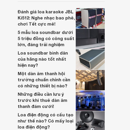
soundbar này không chỉ có kích thước
lớn, kết nối đa dạng, mà còn ghi điểm nhờ
Đánh giá loa karaoke JBL
“chất Marshall” cùng cấu trúc âm thanh
Ki512: Nghe nhạc bao phê,
5.1.2 đầy hứa hẹn.
chơi Tết cực mê!
5 mẫu loa soundbar dưới
5 triệu đồng có công suất
lớn, đáng trải nghiệm
Loa soundbar bình dân
của hãng nào tốt nhất
hiện nay?
Một dàn âm thanh hội
trường chuẩn chỉnh cần
có những thiết bị nào?
Những điều cần lưu ý
trước khi thuê dàn âm
thanh đám cưới!
Loa điện động có cấu tạo
như thế nào? Có mấy loại
loa điện động?