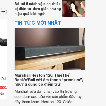
Bỏ tủi 5 cách vệ sinh thiết
bị điện tử đơn giản nhưng
hiệu quả bất ngờ
TIN TỨC MỚI NHẤT
Marshall Heston 120: Thiết kế
r DJ DJS 1000
Bàn DJ Pioneer DDJ-800
Bàn D
Rock’n’Roll với âm thanh “premium”,
nhưng cũng có điểm trừ
.000.000 đ
Giá từ 25.916.000 đ
Giá 
Marshall vừa đặt chân vào thị trường
6
bán
Có
nơi bán
Có
soundbar cao cấp với sản phẩm đầu tay
đầy tham khảo: Heston 120. Chiếc