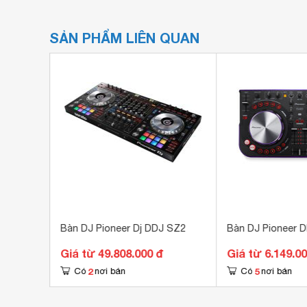
SẢN PHẨM LIÊN QUAN
B
Bàn DJ Pioneer Dj DDJ SZ2
Bàn DJ Pioneer
Giá từ 49.808.000 đ
Giá từ 6.149.0
2
5
Có
nơi bán
Có
nơi bán