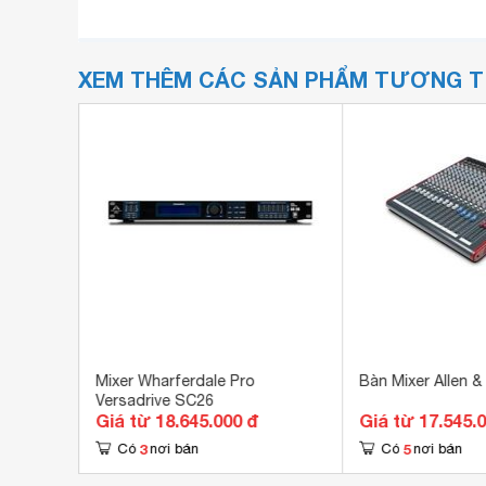
XEM THÊM CÁC SẢN PHẨM TƯƠNG 
nd HD
Mixer Wharferdale Pro
Bàn Mixer Allen 
Versadrive SC26
Giá từ 18.645.000 đ
Giá từ 17.545.
3
5
Có
nơi bán
Có
nơi bán