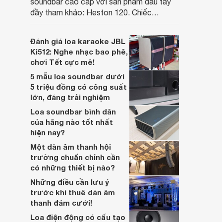
soundbar cao cấp với sản phẩm đầu tay
đầy tham khảo: Heston 120. Chiếc
soundbar này không chỉ có kích thước
lớn, kết nối đa dạng, mà còn ghi điểm nhờ
Đánh giá loa karaoke JBL
“chất Marshall” cùng cấu trúc âm thanh
Ki512: Nghe nhạc bao phê,
5.1.2 đầy hứa hẹn.
chơi Tết cực mê!
5 mẫu loa soundbar dưới
5 triệu đồng có công suất
lớn, đáng trải nghiệm
Loa soundbar bình dân
của hãng nào tốt nhất
hiện nay?
Một dàn âm thanh hội
trường chuẩn chỉnh cần
có những thiết bị nào?
Những điều cần lưu ý
trước khi thuê dàn âm
thanh đám cưới!
Loa điện động có cấu tạo