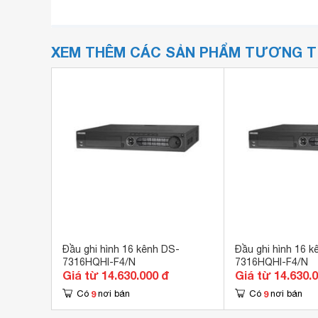
XEM THÊM CÁC SẢN PHẨM TƯƠNG 
Đầu ghi hình 16 kênh DS-
Đầu ghi hình 16 k
7316HQHI-F4/N
7316HQHI-F4/N
Giá từ 14.630.000 đ
Giá từ 14.630.
9
9
Có
nơi bán
Có
nơi bán