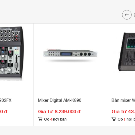
1202FX
Mixer Digital AM-K890
Bàn mixer 
00 đ
Giá từ 8.239.000 đ
Giá từ 43
4
1
Có
nơi bán
Có
nơi 