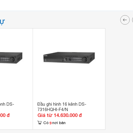
TỰ
ênh DS-
Đầu ghi hình 16 kênh DS-
7316HQHI-F4/N
000 đ
Giá từ 14.630.000 đ
9
Có
nơi bán