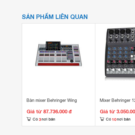
SẢN PHẨM LIÊN QUAN
Bàn mixer Behringer Wing
Mixer Behringer 
Giá từ 87.736.000 đ
Giá từ 3.050.0
3
10
Có
nơi bán
Có
nơi bán