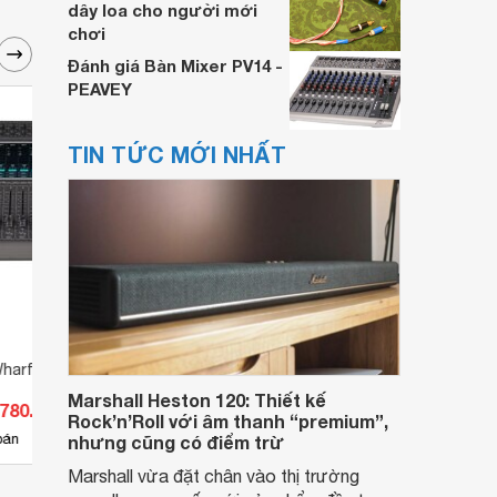
dây loa cho người mới
chơi
Đánh giá Bàn Mixer PV14 -
PEAVEY
TIN TỨC MỚI NHẤT
Wharfedale M16
Bàn Mixer Midas DM16
Mixer
Marshall Heston 120: Thiết kế
.780.000 đ
Giá từ 8.987.000 đ
Giá 
Rock’n’Roll với âm thanh “premium”,
12
bán
Có
nơi bán
Có
nhưng cũng có điểm trừ
Marshall vừa đặt chân vào thị trường