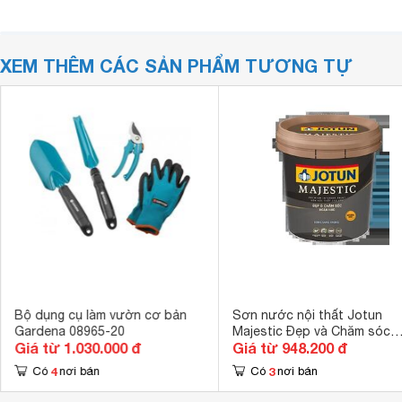
XEM THÊM CÁC SẢN PHẨM TƯƠNG TỰ
Bộ dụng cụ làm vườn cơ bản
Sơn nước nội thất Jotun
Gardena 08965-20
Majestic Đẹp và Chăm sóc
Giá từ 1.030.000 đ
Giá từ 948.200 đ
Hoàn Hảo - Lon 5 lít
4
3
Có
nơi bán
Có
nơi bán