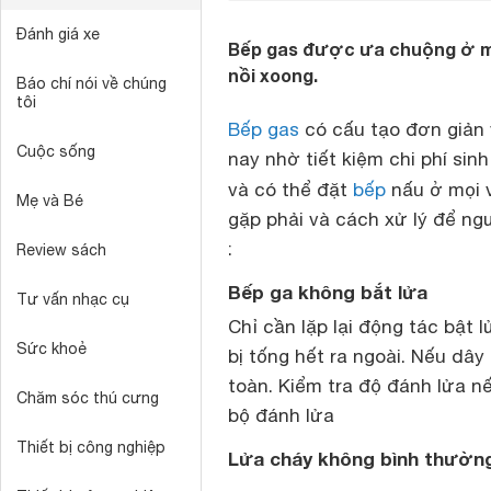
Đánh giá xe
Bếp gas được ưa chuộng ở mọi
nồi xoong.
Báo chí nói về chúng
tôi
Bếp gas
có cấu tạo đơn giản
Cuộc sống
nay nhờ tiết kiệm chi phí sin
và có thể đặt
bếp
nấu ở mọi v
Mẹ và Bé
gặp phải và cách xử lý để ng
:
Review sách
Bếp ga không bắt lửa
Tư vấn nhạc cụ
Chỉ cần lặp lại động tác bật 
Sức khoẻ
bị tống hết ra ngoài. Nếu dâ
toàn. Kiểm tra độ đánh lửa nế
Chăm sóc thú cưng
bộ đánh lửa
Thiết bị công nghiệp
Lửa cháy không bình thường