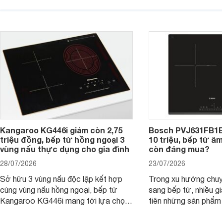
nay, mẫu bếp từ Bosch 3 vùng nấu
hàng, siêu thị điện m
PUC61KAA5E lại đang được nhiều
đưa tới lựa chọn ch
đơn vị phân phối với mức giá khá dễ
gia đình.
tiếp cận, thu hút sự quan tâm của
nhiều người tiêu dùng.
Kangaroo KG446i giảm còn 2,75
Bosch PVJ631FB1E
triệu đồng, bếp từ hồng ngoại 3
10 triệu, bếp từ â
vùng nấu thực dụng cho gia đình
còn đáng mua?
28/07/2026
23/07/2026
Sở hữu 3 vùng nấu độc lập kết hợp
Trong xu hướng chuy
cùng vùng nấu hồng ngoại, bếp từ
sang bếp từ, nhiều gi
Kangaroo KG446i mang tới lựa chọn
tiên những sản phẩm 
đáng cân nhắc cho nhu cầu nấu
nướng cao, độ bền t