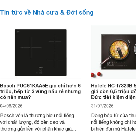
Tin tức về Nhà cửa & Đời sống
Bosch PUC61KAA5E giá chỉ hơn 6
Hafele HC-I7323B 5
triệu, bếp từ 3 vùng nấu rẻ nhưng
giá còn 6,5 triệu 
có nên mua?
Đức tiết kiệm điện
04/08/2026
31/07/2026
Bosch vốn là thương hiệu nổi tiếng
Dòng bếp từ của th
với chất lượng, độ bền cao và
nổi tiếng không chỉ hộ
thường gắn liền với phân khúc giá
bị hiện đại mà Hafe
cao. Tuy nhiên, trên thị trường hiện
536.61.886 còn đan