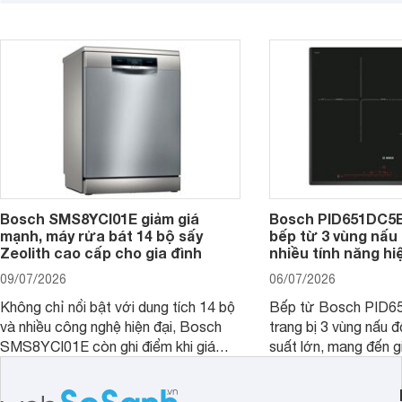
nướng tại gia đình. Hiện sản phẩm
thương hiệu uy tín. 
cũng đang được giảm giá khá sâu tại
PVJ631FB1E là một 
nhiều cửa hàng, đại lý.
mẫu bếp đáp ứng tốt 
Bosch SMS8YCI01E giảm giá
Bosch PID651DC5E 
mạnh, máy rửa bát 14 bộ sấy
bếp từ 3 vùng nấu 
Zeolith cao cấp cho gia đình
nhiều tính năng hi
09/07/2026
06/07/2026
Không chỉ nổi bật với dung tích 14 bộ
Bếp từ Bosch PID
và nhiều công nghệ hiện đại, Bosch
trang bị 3 vùng nấu 
SMS8YCI01E còn ghi điểm khi giá
suất lớn, mang đến g
bán thực tế đã giảm đáng kể so với
nướng linh hoạt và h
thời điểm mới mở bán, mang lại tỷ lệ
gia đình.