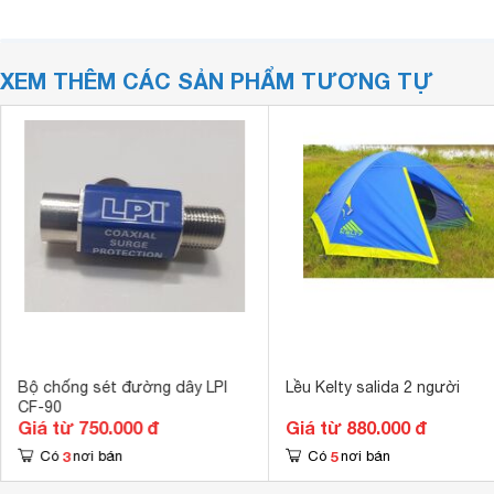
XEM THÊM CÁC SẢN PHẨM TƯƠNG TỰ
Bộ chống sét đường dây LPI
Lều Kelty salida 2 người
CF-90
Giá từ 750.000 đ
Giá từ 880.000 đ
3
5
Có
nơi bán
Có
nơi bán