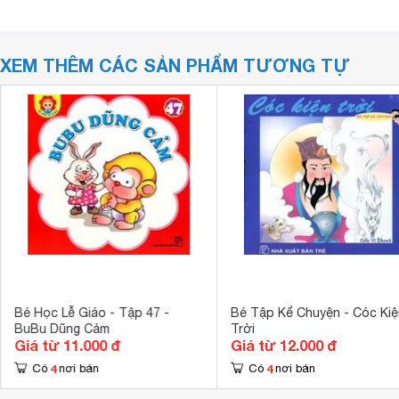
XEM THÊM CÁC SẢN PHẨM TƯƠNG TỰ
Bé Học Lễ Giáo - Tập 47 -
Bé Tập Kể Chuyện - Cóc Kiệ
BuBu Dũng Cảm
Trời
Giá từ 11.000 đ
Giá từ 12.000 đ
4
4
Có
nơi bán
Có
nơi bán